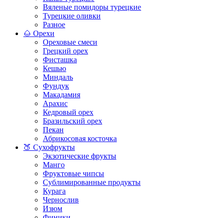
Вяленые помидоры турецкие
Турецкие оливки
Разное
🌰 Орехи
Ореховые смеси
Грецкий орех
Фисташка
Кешью
Миндаль
Фундук
Макадамия
Арахис
Кедровый орех
Бразильский орех
Пекан
Абрикосовая косточка
🍑 Сухофрукты
Экзотические фрукты
Манго
Фруктовые чипсы
Сублимированные продукты
Курага
Чернослив
Изюм
Финики