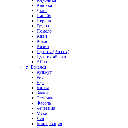
Клубника
Клюква
Дыня
Папайя
Персик
Груша
Помело
Киви
Кокос
Кизил
Цукаты (Россия)
Цукаты яблоко
Айва
🍚 Бакалея
Кунжут
Рис
Нут
Киноа
Злаки
Семечки
Фасоль
Чечевица
Мука
Лён
Консервация