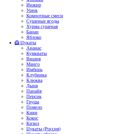
Инжир
Урюк
Компотные смеси
Сушеные ягоды
Хурма сушеная
Банан
Яблоко
🥝 Цукаты
Ананас
Кумкваты
Вишня
Манго
Имбирь
Клубника
Клюква
Дыня
Папайя
Персик
Груша
Помело
Киви
Кокос
Кизил
Цукаты (Россия)