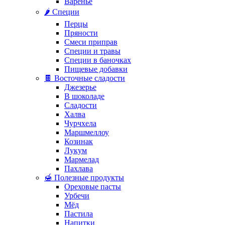
Варенье
🌶️ Специи
Перцы
Пряности
Смеси приправ
Специи и травы
Специи в баночках
Пищевые добавки
🍫 Восточные сладости
Джезерье
В шоколаде
Сладости
Халва
Чурчхела
Маршмеллоу
Козинак
Лукум
Мармелад
Пахлава
🍯 Полезные продукты
Ореховые пасты
Урбечи
Мёд
Пастила
Напитки