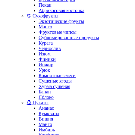
Пекан
Абрикосовая косточка
🍑 Сухофрукты
Экзотические фрукты
Манго
Фруктовые чипсы
Сублимированные продукты
Курага
Чернослив
Изюм
Финики
Инжир
Урюк
Компотные смеси
Сушеные ягоды
Хурма сушеная
Банан
Яблоко
🥝 Цукаты
Ананас
Кумкваты
Вишня
Манго
Имбирь