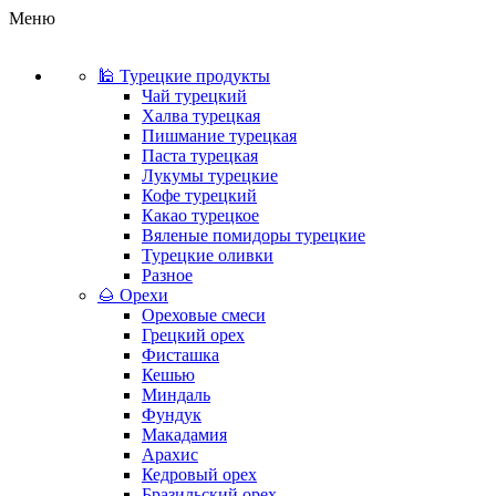
Меню
🕌 Турецкие продукты
Чай турецкий
Халва турецкая
Пишмание турецкая
Паста турецкая
Лукумы турецкие
Кофе турецкий
Какао турецкое
Вяленые помидоры турецкие
Турецкие оливки
Разное
🌰 Орехи
Ореховые смеси
Грецкий орех
Фисташка
Кешью
Миндаль
Фундук
Макадамия
Арахис
Кедровый орех
Бразильский орех