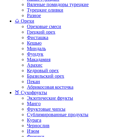
Вяленые помидоры турецкие
Турецкие оливки
Разное
🌰 Орехи
Ореховые смеси
Грецкий орех
Фисташка
Кешью
Миндаль
Фундук
Макадамия
Арахис
Кедровый орех
Бразильский орех
Пекан
Абрикосовая косточка
🍑 Сухофрукты
Экзотические фрукты
Манго
Фруктовые чипсы
Сублимированные продукты
Курага
Чернослив
Изюм
Финики