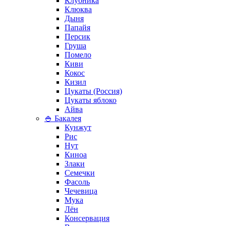
Клубника
Клюква
Дыня
Папайя
Персик
Груша
Помело
Киви
Кокос
Кизил
Цукаты (Россия)
Цукаты яблоко
Айва
🍚 Бакалея
Кунжут
Рис
Нут
Киноа
Злаки
Семечки
Фасоль
Чечевица
Мука
Лён
Консервация