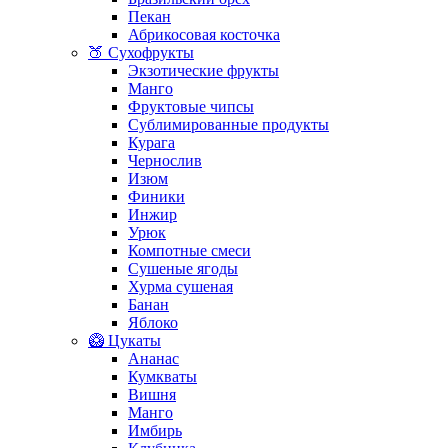
Пекан
Абрикосовая косточка
🍑 Сухофрукты
Экзотические фрукты
Манго
Фруктовые чипсы
Сублимированные продукты
Курага
Чернослив
Изюм
Финики
Инжир
Урюк
Компотные смеси
Сушеные ягоды
Хурма сушеная
Банан
Яблоко
🥝 Цукаты
Ананас
Кумкваты
Вишня
Манго
Имбирь