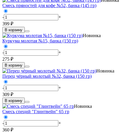
Новинка
Смесь пряностей для кофе №52, банка (145 гр)
-
+
399 ₽
В корзину
Новинка
Куркума молотая №15, банка (150 гр)
-
+
275 ₽
В корзину
Новинка
Перец чёрный молотый №32, банка (150 гр)
-
+
309 ₽
В корзину
Новинка
Смесь специй "Глинтвейн" 65 гр
-
+
360 ₽