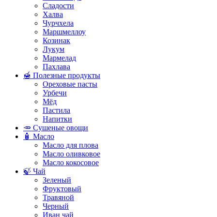
Сладости
Халва
Чурчхела
Маршмеллоу
Козинак
Лукум
Мармелад
Пахлава
🍯 Полезные продукты
Ореховые пасты
Урбечи
Мёд
Пастила
Напитки
🥕 Сушеные овощи
🧴 Масло
Масло для плова
Масло оливковое
Масло кокосовое
🍃 Чай
Зеленый
Фруктовый
Травяной
Черный
Иван чай