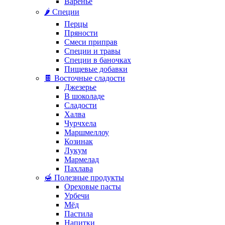
Варенье
🌶️ Специи
Перцы
Пряности
Смеси приправ
Специи и травы
Специи в баночках
Пищевые добавки
🍫 Восточные сладости
Джезерье
В шоколаде
Сладости
Халва
Чурчхела
Маршмеллоу
Козинак
Лукум
Мармелад
Пахлава
🍯 Полезные продукты
Ореховые пасты
Урбечи
Мёд
Пастила
Напитки