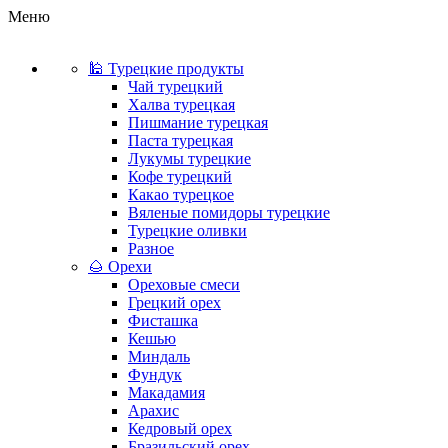
Меню
🕌 Турецкие продукты
Чай турецкий
Халва турецкая
Пишмание турецкая
Паста турецкая
Лукумы турецкие
Кофе турецкий
Какао турецкое
Вяленые помидоры турецкие
Турецкие оливки
Разное
🌰 Орехи
Ореховые смеси
Грецкий орех
Фисташка
Кешью
Миндаль
Фундук
Макадамия
Арахис
Кедровый орех
Бразильский орех