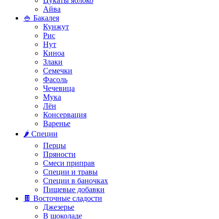
Цукаты яблоко
Айва
🍚 Бакалея
Кунжут
Рис
Нут
Киноа
Злаки
Семечки
Фасоль
Чечевица
Мука
Лён
Консервация
Варенье
🌶️ Специи
Перцы
Пряности
Смеси приправ
Специи и травы
Специи в баночках
Пищевые добавки
🍫 Восточные сладости
Джезерье
В шоколаде