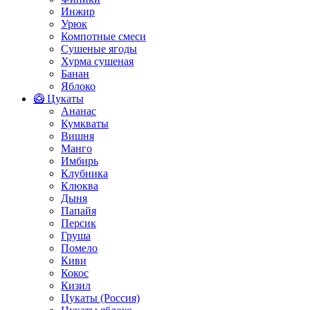
Инжир
Урюк
Компотные смеси
Сушеные ягоды
Хурма сушеная
Банан
Яблоко
🥝 Цукаты
Ананас
Кумкваты
Вишня
Манго
Имбирь
Клубника
Клюква
Дыня
Папайя
Персик
Груша
Помело
Киви
Кокос
Кизил
Цукаты (Россия)