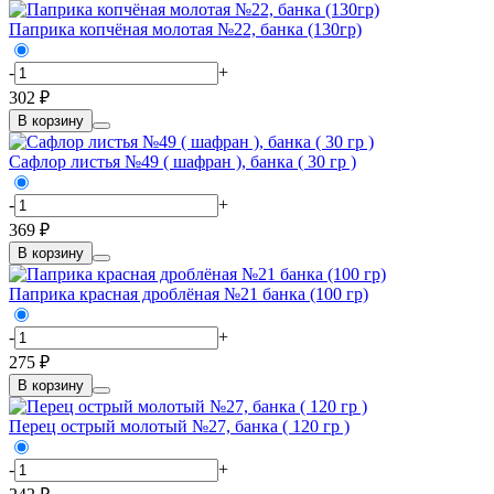
Паприка копчёная молотая №22, банка (130гр)
-
+
302 ₽
В корзину
Сафлор листья №49 ( шафран ), банка ( 30 гр )
-
+
369 ₽
В корзину
Паприка красная дроблёная №21 банка (100 гр)
-
+
275 ₽
В корзину
Перец острый молотый №27, банка ( 120 гр )
-
+