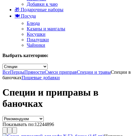
Добавки к чаю
🎁 Подарочные наборы
🍽️ Посуда
Блюда
Казаны и мангалы
Косушки
Пиалушки
Чайники
Выбрать категорию:
Все
Перцы
Пряности
Смеси приправ
Специи и травы
Специи в
баночках
Пищевые добавки
Специи и приправы в
баночках
Показывать по:
12
24
48
96