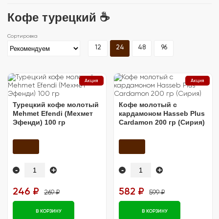
Кофе турецкий ☕
12
24
48
96
Акция
Акция
Турецкий кофе молотый
Кофе молотый с
Mehmet Efendi (Мехмет
кардамоном Hasseb Plus
Эфенди) 100 гр
Cardamon 200 гр (Сирия)
-
+
-
+
246 ₽
582 ₽
269 ₽
599 ₽
В КОРЗИНУ
В КОРЗИНУ