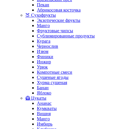
Пекан
Абрикосовая косточка
🍑 Сухофрукты
Экзотические фрукты
Манго
Фруктовые чипсы
Сублимированные продукты
Курага
Чернослив
Изюм
Финики
Инжир
Урюк
Компотные смеси
Сушеные ягоды
Хурма сушеная
Банан
Яблоко
🥝 Цукаты
Ананас
Кумкваты
Вишня
Манго
Имбирь