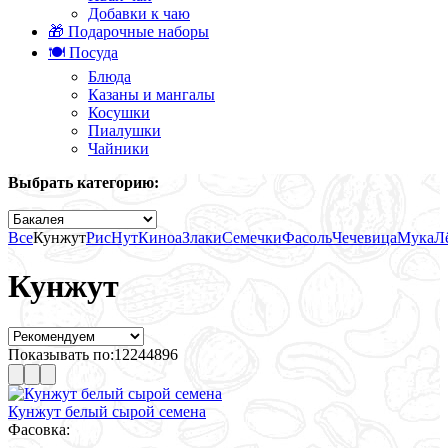
Добавки к чаю
🎁 Подарочные наборы
🍽️ Посуда
Блюда
Казаны и мангалы
Косушки
Пиалушки
Чайники
Выбрать категорию:
Все
Кунжут
Рис
Нут
Киноа
Злаки
Семечки
Фасоль
Чечевица
Мука
Л
Кунжут
Показывать по:
12
24
48
96
Кунжут белый сырой семена
Фасовка: