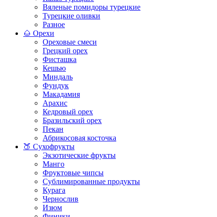
Вяленые помидоры турецкие
Турецкие оливки
Разное
🌰 Орехи
Ореховые смеси
Грецкий орех
Фисташка
Кешью
Миндаль
Фундук
Макадамия
Арахис
Кедровый орех
Бразильский орех
Пекан
Абрикосовая косточка
🍑 Сухофрукты
Экзотические фрукты
Манго
Фруктовые чипсы
Сублимированные продукты
Курага
Чернослив
Изюм
Финики