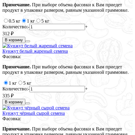
Примечание.
При выборе объема фасовки к Вам приедет
продукт в упаковке размером, равным указанной граммовке.
0.5 кг
1 кг
5 кг
Количество:
-
+
312 ₽
В корзину
Кунжут белый жареный семена
Фасовка:
Примечание.
При выборе объема фасовки к Вам приедет
продукт в упаковке размером, равным указанной граммовке.
1 кг
5 кг
Количество:
-
+
335 ₽
В корзину
Кунжут чёрный сырой семена
Фасовка:
Примечание.
При выборе объема фасовки к Вам приедет
продукт в упаковке размером, равным указанной граммовке.