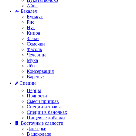
Цукаты яблоко
Айва
🍚 Бакалея
Кунжут
Рис
Нут
Киноа
Злаки
Семечки
Фасоль
Чечевица
Мука
Лён
Консервация
Варенье
🌶️ Специи
Перцы
Пряности
Смеси приправ
Специи и травы
Специи в баночках
Пищевые добавки
🍫 Восточные сладости
Джезерье
В шоколаде