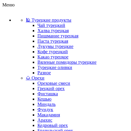
Меню
🕌 Турецкие продукты
Чай турецкий
Халва турецкая
Пишмание турецкая
Паста турецкая
Лукумы турецкие
Кофе турецкий
Какао турецкое
Вяленые помидоры турецкие
Турецкие оливки
Разное
🌰 Орехи
Ореховые смеси
Грецкий орех
Фисташка
Кешью
Миндаль
Фундук
Макадамия
Арахис
Кедровый орех
Бразильский орех