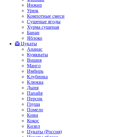
Инжир
Урюк
Компотные смеси
Сушеные ягоды
Хурма сушеная
Банан
Яблоко
🥝 Цукаты
Ананас
Кумкваты
Вишня
Манго
Имбирь
Клубника
Клюква
Дыня
Папайя
Персик
Груша
Помело
Киви
Кокос
Кизил
Цукаты (Россия)