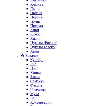
Клубника
Клюква
Дыня
Папайя
Персик
Груша
Помело
Киви
Кокос
Кизил
Цукаты (Россия)
Цукаты яблоко
Айва
🍚 Бакалея
Кунжут
Рис
Нут
Киноа
Злаки
Семечки
Фасоль
Чечевица
Мука
Лён
Консервация