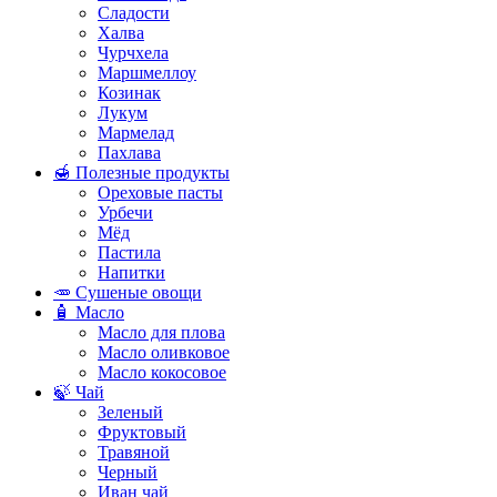
Сладости
Халва
Чурчхела
Маршмеллоу
Козинак
Лукум
Мармелад
Пахлава
🍯 Полезные продукты
Ореховые пасты
Урбечи
Мёд
Пастила
Напитки
🥕 Сушеные овощи
🧴 Масло
Масло для плова
Масло оливковое
Масло кокосовое
🍃 Чай
Зеленый
Фруктовый
Травяной
Черный
Иван чай