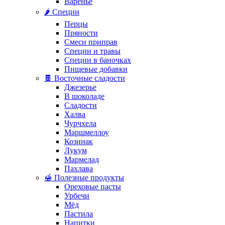
Варенье
🌶️ Специи
Перцы
Пряности
Смеси приправ
Специи и травы
Специи в баночках
Пищевые добавки
🍫 Восточные сладости
Джезерье
В шоколаде
Сладости
Халва
Чурчхела
Маршмеллоу
Козинак
Лукум
Мармелад
Пахлава
🍯 Полезные продукты
Ореховые пасты
Урбечи
Мёд
Пастила
Напитки