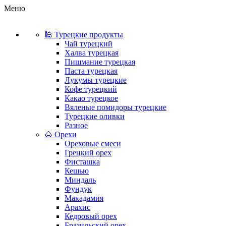
Меню
🕌 Турецкие продукты
Чай турецкий
Халва турецкая
Пишмание турецкая
Паста турецкая
Лукумы турецкие
Кофе турецкий
Какао турецкое
Вяленые помидоры турецкие
Турецкие оливки
Разное
🌰 Орехи
Ореховые смеси
Грецкий орех
Фисташка
Кешью
Миндаль
Фундук
Макадамия
Арахис
Кедровый орех
Бразильский орех