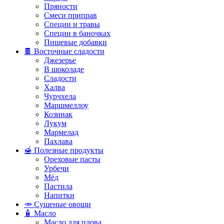
Пряности
Смеси приправ
Специи и травы
Специи в баночках
Пищевые добавки
🍫 Восточные сладости
Джезерье
В шоколаде
Сладости
Халва
Чурчхела
Маршмеллоу
Козинак
Лукум
Мармелад
Пахлава
🍯 Полезные продукты
Ореховые пасты
Урбечи
Мёд
Пастила
Напитки
🥕 Сушеные овощи
🧴 Масло
Масло для плова