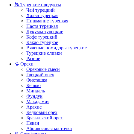
🕌 Турецкие продукты
Чай турецкий
Халва турецкая
Пишмание турецкая
Паста турецкая
Лукумы турецкие
Кофе турецкий
Какао турецкое
Вяленые помидоры турецкие
Турецкие оливки
Разное
🌰 Орехи
Ореховые смеси
Грецкий орех
Фисташка
Кешью
Миндаль
Фундук
Макадамия
Арахис
Кедровый орех
Бразильский орех
Пекан
Абрикосовая косточка
🍑 Сухофрукты