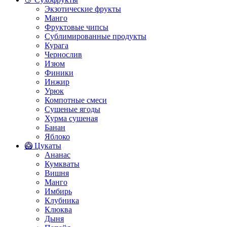
Экзотические фрукты
Манго
Фруктовые чипсы
Сублимированные продукты
Курага
Чернослив
Изюм
Финики
Инжир
Урюк
Компотные смеси
Сушеные ягоды
Хурма сушеная
Банан
Яблоко
🥝 Цукаты
Ананас
Кумкваты
Вишня
Манго
Имбирь
Клубника
Клюква
Дыня