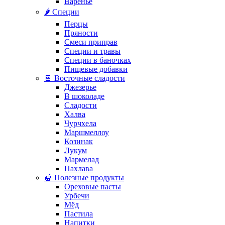
Варенье
🌶️ Специи
Перцы
Пряности
Смеси приправ
Специи и травы
Специи в баночках
Пищевые добавки
🍫 Восточные сладости
Джезерье
В шоколаде
Сладости
Халва
Чурчхела
Маршмеллоу
Козинак
Лукум
Мармелад
Пахлава
🍯 Полезные продукты
Ореховые пасты
Урбечи
Мёд
Пастила
Напитки