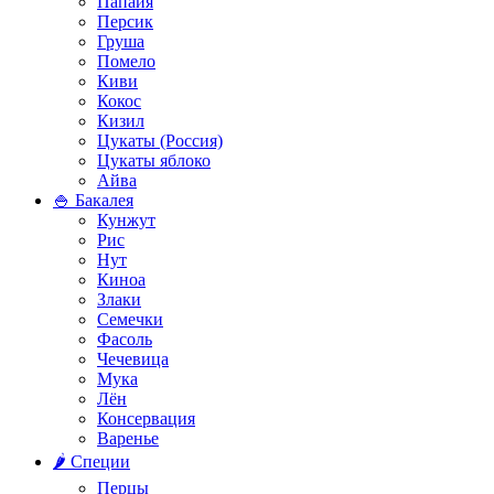
Папайя
Персик
Груша
Помело
Киви
Кокос
Кизил
Цукаты (Россия)
Цукаты яблоко
Айва
🍚 Бакалея
Кунжут
Рис
Нут
Киноа
Злаки
Семечки
Фасоль
Чечевица
Мука
Лён
Консервация
Варенье
🌶️ Специи
Перцы