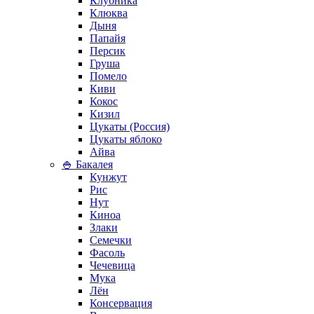
Клубника
Клюква
Дыня
Папайя
Персик
Груша
Помело
Киви
Кокос
Кизил
Цукаты (Россия)
Цукаты яблоко
Айва
🍚 Бакалея
Кунжут
Рис
Нут
Киноа
Злаки
Семечки
Фасоль
Чечевица
Мука
Лён
Консервация