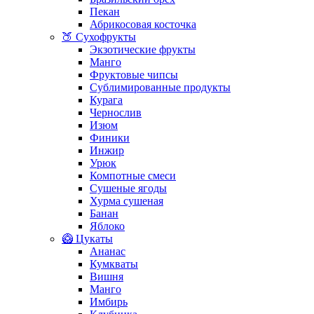
Пекан
Абрикосовая косточка
🍑 Сухофрукты
Экзотические фрукты
Манго
Фруктовые чипсы
Сублимированные продукты
Курага
Чернослив
Изюм
Финики
Инжир
Урюк
Компотные смеси
Сушеные ягоды
Хурма сушеная
Банан
Яблоко
🥝 Цукаты
Ананас
Кумкваты
Вишня
Манго
Имбирь