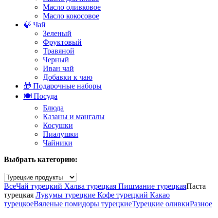
Масло оливковое
Масло кокосовое
🍃 Чай
Зеленый
Фруктовый
Травяной
Черный
Иван чай
Добавки к чаю
🎁 Подарочные наборы
🍽️ Посуда
Блюда
Казаны и мангалы
Косушки
Пиалушки
Чайники
Выбрать категорию:
Все
Чай турецкий
Халва турецкая
Пишмание турецкая
Паста
турецкая
Лукумы турецкие
Кофе турецкий
Какао
турецкое
Вяленые помидоры турецкие
Турецкие оливки
Разное