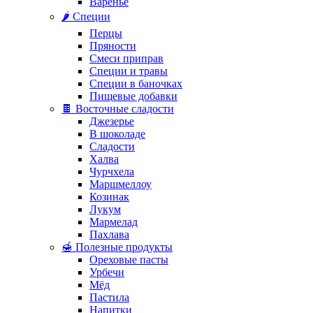
Варенье
🌶️ Специи
Перцы
Пряности
Смеси приправ
Специи и травы
Специи в баночках
Пищевые добавки
🍫 Восточные сладости
Джезерье
В шоколаде
Сладости
Халва
Чурчхела
Маршмеллоу
Козинак
Лукум
Мармелад
Пахлава
🍯 Полезные продукты
Ореховые пасты
Урбечи
Мёд
Пастила
Напитки