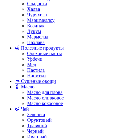
Сладости
Халва
Чурчхела
Маршмеллоу
Козинак
Лукум
Мармелад
Пахлава
🍯 Полезные продукты
Ореховые пасты
Урбечи
Мёд
Пастила
Напитки
🥕 Сушеные овощи
🧴 Масло
Масло для плова
Масло оливковое
Масло кокосовое
🍃 Чай
Зеленый
Фруктовый
Травяной
Черный
Иван чай