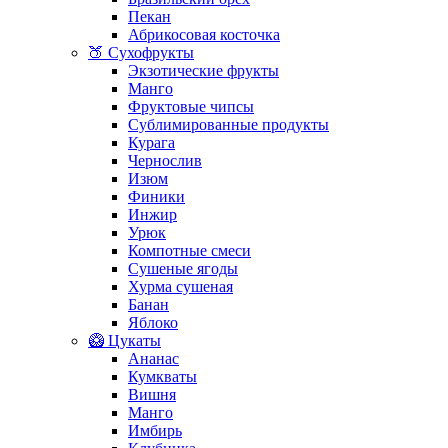
Пекан
Абрикосовая косточка
🍑 Сухофрукты
Экзотические фрукты
Манго
Фруктовые чипсы
Сублимированные продукты
Курага
Чернослив
Изюм
Финики
Инжир
Урюк
Компотные смеси
Сушеные ягоды
Хурма сушеная
Банан
Яблоко
🥝 Цукаты
Ананас
Кумкваты
Вишня
Манго
Имбирь