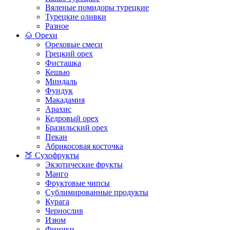
Вяленые помидоры турецкие
Турецкие оливки
Разное
🌰 Орехи
Ореховые смеси
Грецкий орех
Фисташка
Кешью
Миндаль
Фундук
Макадамия
Арахис
Кедровый орех
Бразильский орех
Пекан
Абрикосовая косточка
🍑 Сухофрукты
Экзотические фрукты
Манго
Фруктовые чипсы
Сублимированные продукты
Курага
Чернослив
Изюм
Финики