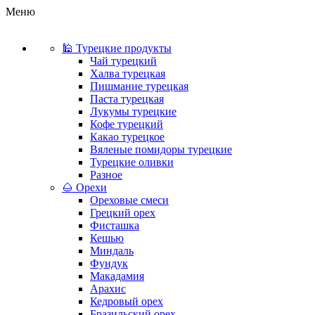
Меню
🕌 Турецкие продукты
Чай турецкий
Халва турецкая
Пишмание турецкая
Паста турецкая
Лукумы турецкие
Кофе турецкий
Какао турецкое
Вяленые помидоры турецкие
Турецкие оливки
Разное
🌰 Орехи
Ореховые смеси
Грецкий орех
Фисташка
Кешью
Миндаль
Фундук
Макадамия
Арахис
Кедровый орех
Бразильский орех