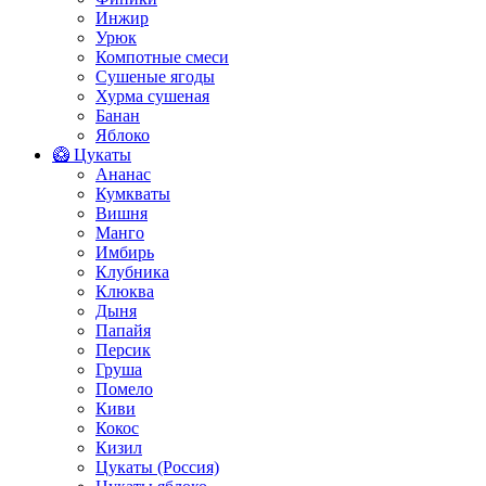
Инжир
Урюк
Компотные смеси
Сушеные ягоды
Хурма сушеная
Банан
Яблоко
🥝 Цукаты
Ананас
Кумкваты
Вишня
Манго
Имбирь
Клубника
Клюква
Дыня
Папайя
Персик
Груша
Помело
Киви
Кокос
Кизил
Цукаты (Россия)