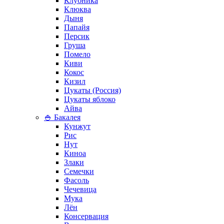
Клубника
Клюква
Дыня
Папайя
Персик
Груша
Помело
Киви
Кокос
Кизил
Цукаты (Россия)
Цукаты яблоко
Айва
🍚 Бакалея
Кунжут
Рис
Нут
Киноа
Злаки
Семечки
Фасоль
Чечевица
Мука
Лён
Консервация