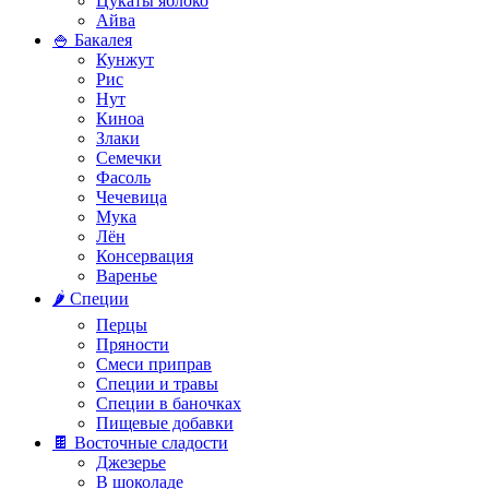
Цукаты яблоко
Айва
🍚 Бакалея
Кунжут
Рис
Нут
Киноа
Злаки
Семечки
Фасоль
Чечевица
Мука
Лён
Консервация
Варенье
🌶️ Специи
Перцы
Пряности
Смеси приправ
Специи и травы
Специи в баночках
Пищевые добавки
🍫 Восточные сладости
Джезерье
В шоколаде