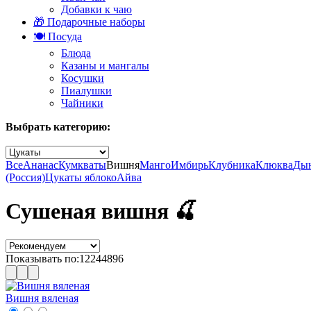
Добавки к чаю
🎁 Подарочные наборы
🍽️ Посуда
Блюда
Казаны и мангалы
Косушки
Пиалушки
Чайники
Выбрать категорию:
Все
Ананас
Кумкваты
Вишня
Манго
Имбирь
Клубника
Клюква
Ды
(Россия)
Цукаты яблоко
Айва
Сушеная вишня 🍒
Показывать по:
12
24
48
96
Вишня вяленая