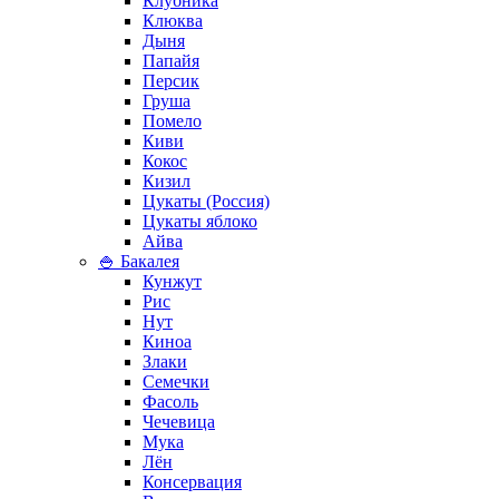
Клубника
Клюква
Дыня
Папайя
Персик
Груша
Помело
Киви
Кокос
Кизил
Цукаты (Россия)
Цукаты яблоко
Айва
🍚 Бакалея
Кунжут
Рис
Нут
Киноа
Злаки
Семечки
Фасоль
Чечевица
Мука
Лён
Консервация