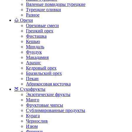
Вяленые помидоры турецкие
Турецкие оливки
Разное
🌰 Орехи
Ореховые смеси
Грецкий орех
Фисташка
Кешью
Миндаль
Фундук
Макадамия
Арахис
Кедровый орех
Бразильский орех
Пекан
Абрикосовая косточка
🍑 Сухофрукты
Экзотические фрукты
Манго
Фруктовые чипсы
Сублимированные продукты
Курага
Чернослив
Изюм
Финики