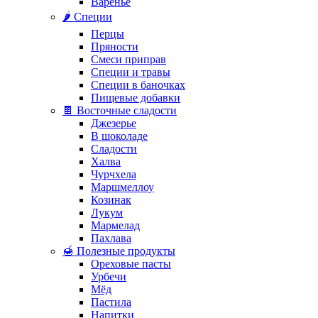
Варенье
🌶️ Специи
Перцы
Пряности
Смеси приправ
Специи и травы
Специи в баночках
Пищевые добавки
🍫 Восточные сладости
Джезерье
В шоколаде
Сладости
Халва
Чурчхела
Маршмеллоу
Козинак
Лукум
Мармелад
Пахлава
🍯 Полезные продукты
Ореховые пасты
Урбечи
Мёд
Пастила
Напитки