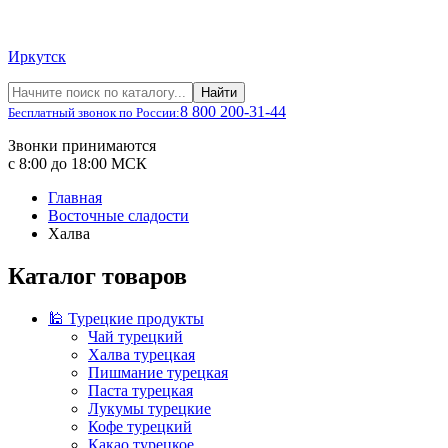
Иркутск
Найти
8 800 200-31-44
Бесплатный звонок по России:
Звонки принимаются
с 8:00 до 18:00 МСК
Главная
Восточные сладости
Халва
Каталог товаров
🕌 Турецкие продукты
Чай турецкий
Халва турецкая
Пишмание турецкая
Паста турецкая
Лукумы турецкие
Кофе турецкий
Какао турецкое