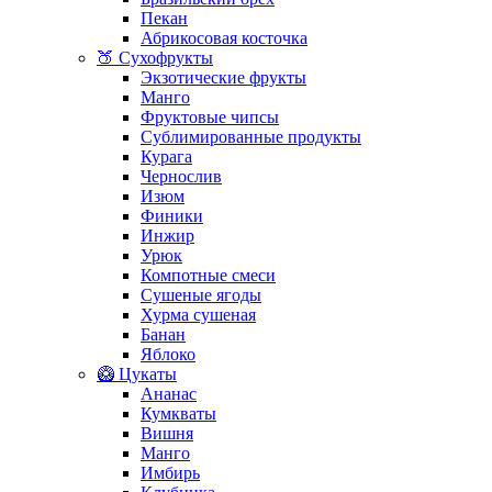
Пекан
Абрикосовая косточка
🍑 Сухофрукты
Экзотические фрукты
Манго
Фруктовые чипсы
Сублимированные продукты
Курага
Чернослив
Изюм
Финики
Инжир
Урюк
Компотные смеси
Сушеные ягоды
Хурма сушеная
Банан
Яблоко
🥝 Цукаты
Ананас
Кумкваты
Вишня
Манго
Имбирь