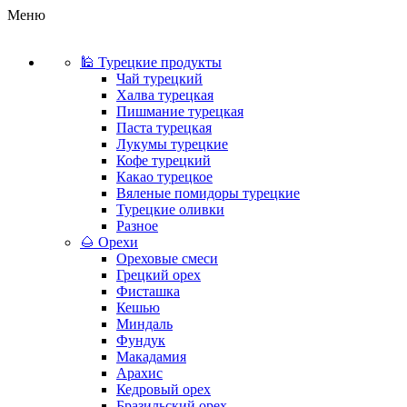
Меню
🕌 Турецкие продукты
Чай турецкий
Халва турецкая
Пишмание турецкая
Паста турецкая
Лукумы турецкие
Кофе турецкий
Какао турецкое
Вяленые помидоры турецкие
Турецкие оливки
Разное
🌰 Орехи
Ореховые смеси
Грецкий орех
Фисташка
Кешью
Миндаль
Фундук
Макадамия
Арахис
Кедровый орех
Бразильский орех