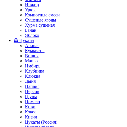
Инжир
Урюк
Компотные смеси
Сушеные ягоды
Хурма сушеная
Банан
Яблоко
🥝 Цукаты
Ананас
Кумкваты
Вишня
Манго
Имбирь
Клубника
Клюква
Дыня
Папайя
Персик
Груша
Помело
Киви
Кокос
Кизил
Цукаты (Россия)