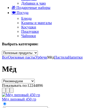
Добавки к чаю
🎁 Подарочные наборы
🍽️ Посуда
Блюда
Казаны и мангалы
Косушки
Пиалушки
Чайники
Выбрать категорию:
Все
Ореховые пасты
Урбечи
Мёд
Пастила
Напитки
Мёд
Показывать по:
12
24
48
96
Мёд липовый 450 гр