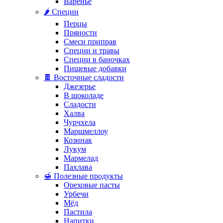
Варенье
🌶️ Специи
Перцы
Пряности
Смеси приправ
Специи и травы
Специи в баночках
Пищевые добавки
🍫 Восточные сладости
Джезерье
В шоколаде
Сладости
Халва
Чурчхела
Маршмеллоу
Козинак
Лукум
Мармелад
Пахлава
🍯 Полезные продукты
Ореховые пасты
Урбечи
Мёд
Пастила
Напитки