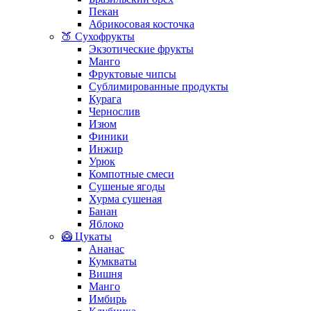
Пекан
Абрикосовая косточка
🍑 Сухофрукты
Экзотические фрукты
Манго
Фруктовые чипсы
Сублимированные продукты
Курага
Чернослив
Изюм
Финики
Инжир
Урюк
Компотные смеси
Сушеные ягоды
Хурма сушеная
Банан
Яблоко
🥝 Цукаты
Ананас
Кумкваты
Вишня
Манго
Имбирь