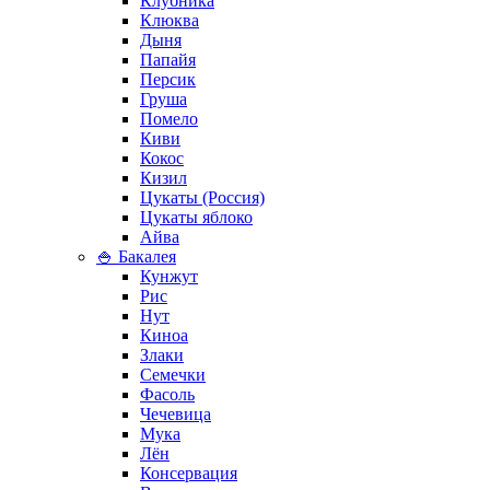
Клубника
Клюква
Дыня
Папайя
Персик
Груша
Помело
Киви
Кокос
Кизил
Цукаты (Россия)
Цукаты яблоко
Айва
🍚 Бакалея
Кунжут
Рис
Нут
Киноа
Злаки
Семечки
Фасоль
Чечевица
Мука
Лён
Консервация