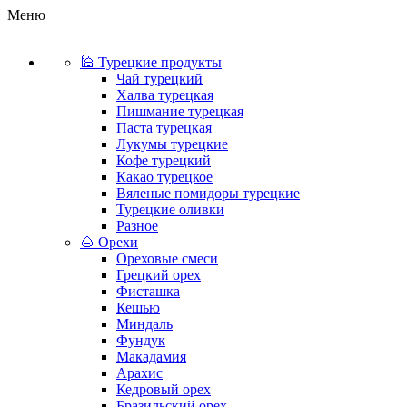
Меню
🕌 Турецкие продукты
Чай турецкий
Халва турецкая
Пишмание турецкая
Паста турецкая
Лукумы турецкие
Кофе турецкий
Какао турецкое
Вяленые помидоры турецкие
Турецкие оливки
Разное
🌰 Орехи
Ореховые смеси
Грецкий орех
Фисташка
Кешью
Миндаль
Фундук
Макадамия
Арахис
Кедровый орех
Бразильский орех