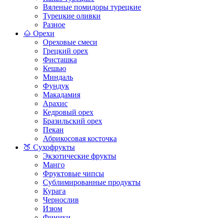
Вяленые помидоры турецкие
Турецкие оливки
Разное
🌰 Орехи
Ореховые смеси
Грецкий орех
Фисташка
Кешью
Миндаль
Фундук
Макадамия
Арахис
Кедровый орех
Бразильский орех
Пекан
Абрикосовая косточка
🍑 Сухофрукты
Экзотические фрукты
Манго
Фруктовые чипсы
Сублимированные продукты
Курага
Чернослив
Изюм
Финики