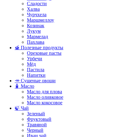
Сладости
Халва
Чурчхела
Маршмеллоу
Козинак
Лукум
Мармелад
Пахлава
🍯 Полезные продукты
Ореховые пасты
Урбечи
Мёд
Пастила
Напитки
🥕 Сушеные овощи
🧴 Масло
Масло для плова
Масло оливковое
Масло кокосовое
🍃 Чай
Зеленый
Фруктовый
Травяной
Черный
Иван чай