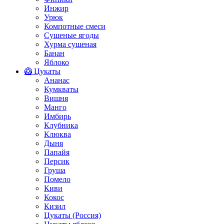
Инжир
Урюк
Компотные смеси
Сушеные ягоды
Хурма сушеная
Банан
Яблоко
🥝 Цукаты
Ананас
Кумкваты
Вишня
Манго
Имбирь
Клубника
Клюква
Дыня
Папайя
Персик
Груша
Помело
Киви
Кокос
Кизил
Цукаты (Россия)