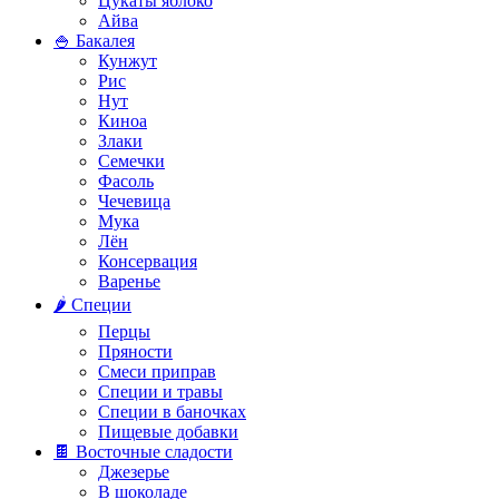
Цукаты яблоко
Айва
🍚 Бакалея
Кунжут
Рис
Нут
Киноа
Злаки
Семечки
Фасоль
Чечевица
Мука
Лён
Консервация
Варенье
🌶️ Специи
Перцы
Пряности
Смеси приправ
Специи и травы
Специи в баночках
Пищевые добавки
🍫 Восточные сладости
Джезерье
В шоколаде