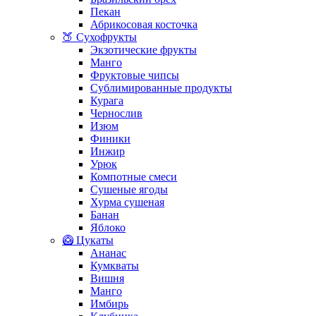
Пекан
Абрикосовая косточка
🍑 Сухофрукты
Экзотические фрукты
Манго
Фруктовые чипсы
Сублимированные продукты
Курага
Чернослив
Изюм
Финики
Инжир
Урюк
Компотные смеси
Сушеные ягоды
Хурма сушеная
Банан
Яблоко
🥝 Цукаты
Ананас
Кумкваты
Вишня
Манго
Имбирь