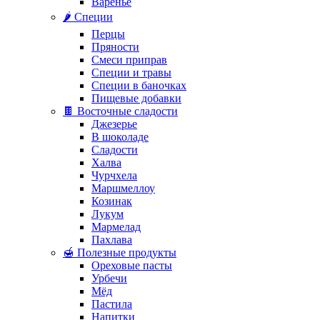
Варенье
🌶️ Специи
Перцы
Пряности
Смеси приправ
Специи и травы
Специи в баночках
Пищевые добавки
🍫 Восточные сладости
Джезерье
В шоколаде
Сладости
Халва
Чурчхела
Маршмеллоу
Козинак
Лукум
Мармелад
Пахлава
🍯 Полезные продукты
Ореховые пасты
Урбечи
Мёд
Пастила
Напитки