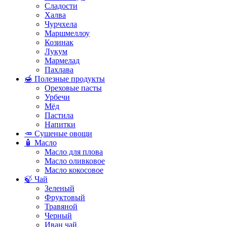
Сладости
Халва
Чурчхела
Маршмеллоу
Козинак
Лукум
Мармелад
Пахлава
🍯 Полезные продукты
Ореховые пасты
Урбечи
Мёд
Пастила
Напитки
🥕 Сушеные овощи
🧴 Масло
Масло для плова
Масло оливковое
Масло кокосовое
🍃 Чай
Зеленый
Фруктовый
Травяной
Черный
Иван чай