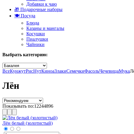
Добавки к чаю
🎁 Подарочные наборы
🍽️ Посуда
Блюда
Казаны и мангалы
Косушки
Пиалушки
Чайники
Выбрать категорию:
Все
Кунжут
Рис
Нут
Киноа
Злаки
Семечки
Фасоль
Чечевица
Мука
Л
Лён
Показывать по:
12
24
48
96
Лён белый (золотистый)