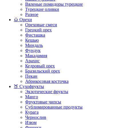
Вяленые помидоры турецкие
Турецкие оливки
Разное
🌰 Орехи
Ореховые смеси
Грецкий орех
Фисташка
Кешью
Миндаль
Фундук
Макадамия
Арахис
Кедровый орех
Бразильский орех
Пекан
Абрикосовая косточка
🍑 Сухофрукты
Экзотические фрукты
Манго
Фруктовые чипсы
Сублимированные продукты
Курага
Чернослив
Изюм
Финики