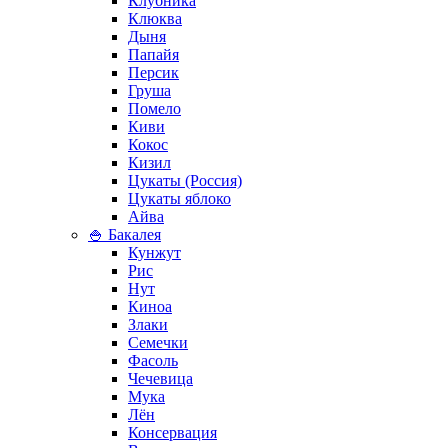
Клубника
Клюква
Дыня
Папайя
Персик
Груша
Помело
Киви
Кокос
Кизил
Цукаты (Россия)
Цукаты яблоко
Айва
🍚 Бакалея
Кунжут
Рис
Нут
Киноа
Злаки
Семечки
Фасоль
Чечевица
Мука
Лён
Консервация