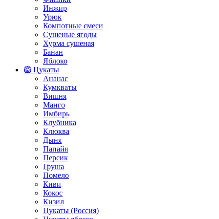
Инжир
Урюк
Компотные смеси
Сушеные ягоды
Хурма сушеная
Банан
Яблоко
🥝 Цукаты
Ананас
Кумкваты
Вишня
Манго
Имбирь
Клубника
Клюква
Дыня
Папайя
Персик
Груша
Помело
Киви
Кокос
Кизил
Цукаты (Россия)