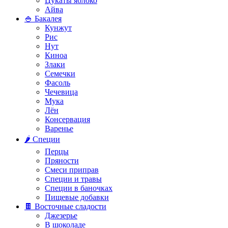
Цукаты яблоко
Айва
🍚 Бакалея
Кунжут
Рис
Нут
Киноа
Злаки
Семечки
Фасоль
Чечевица
Мука
Лён
Консервация
Варенье
🌶️ Специи
Перцы
Пряности
Смеси приправ
Специи и травы
Специи в баночках
Пищевые добавки
🍫 Восточные сладости
Джезерье
В шоколаде