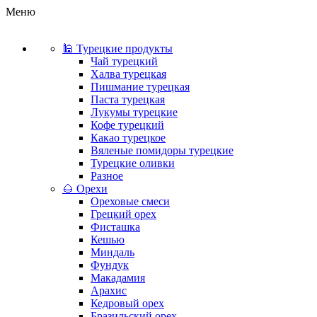
Меню
🕌 Турецкие продукты
Чай турецкий
Халва турецкая
Пишмание турецкая
Паста турецкая
Лукумы турецкие
Кофе турецкий
Какао турецкое
Вяленые помидоры турецкие
Турецкие оливки
Разное
🌰 Орехи
Ореховые смеси
Грецкий орех
Фисташка
Кешью
Миндаль
Фундук
Макадамия
Арахис
Кедровый орех
Бразильский орех