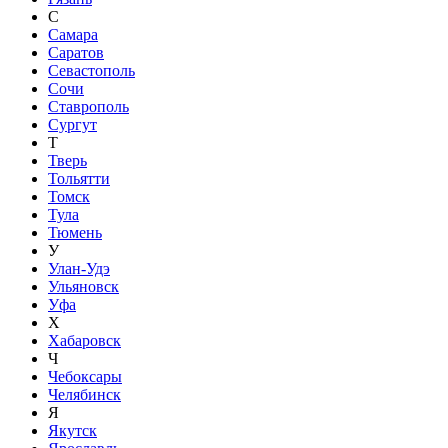
С
Самара
Саратов
Севастополь
Сочи
Ставрополь
Сургут
Т
Тверь
Тольятти
Томск
Тула
Тюмень
У
Улан-Удэ
Ульяновск
Уфа
Х
Хабаровск
Ч
Чебоксары
Челябинск
Я
Якутск