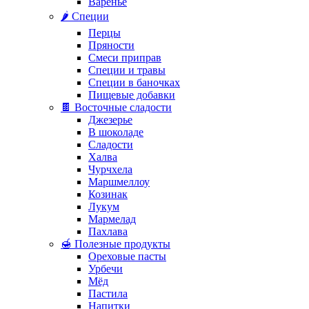
Варенье
🌶️ Специи
Перцы
Пряности
Смеси приправ
Специи и травы
Специи в баночках
Пищевые добавки
🍫 Восточные сладости
Джезерье
В шоколаде
Сладости
Халва
Чурчхела
Маршмеллоу
Козинак
Лукум
Мармелад
Пахлава
🍯 Полезные продукты
Ореховые пасты
Урбечи
Мёд
Пастила
Напитки