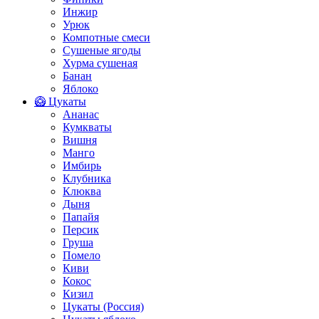
Инжир
Урюк
Компотные смеси
Сушеные ягоды
Хурма сушеная
Банан
Яблоко
🥝 Цукаты
Ананас
Кумкваты
Вишня
Манго
Имбирь
Клубника
Клюква
Дыня
Папайя
Персик
Груша
Помело
Киви
Кокос
Кизил
Цукаты (Россия)