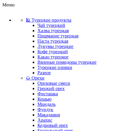
Меню
🕌 Турецкие продукты
Чай турецкий
Халва турецкая
Пишмание турецкая
Паста турецкая
Лукумы турецкие
Кофе турецкий
Какао турецкое
Вяленые помидоры турецкие
Турецкие оливки
Разное
🌰 Орехи
Ореховые смеси
Грецкий орех
Фисташка
Кешью
Миндаль
Фундук
Макадамия
Арахис
Кедровый орех
Бразильский орех