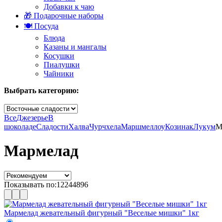
Добавки к чаю
🎁 Подарочные наборы
🍽️ Посуда
Блюда
Казаны и мангалы
Косушки
Пиалушки
Чайники
Выбрать категорию:
Все
Джезерье
В
шоколаде
Сладости
Халва
Чурчхела
Маршмеллоу
Козинак
Лукум
М
Мармелад
Показывать по:
12
24
48
96
Мармелад жевательный фигурный "Веселые мишки" 1кг