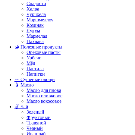
Сладости
Халва
Чурчхела
Маршмеллоу
Козинак
Лукум
Мармелад
Пахлава
🍯 Полезные продукты
Ореховые пасты
Урбечи
Мёд
Пастила
Напитки
🥕 Сушеные овощи
🧴 Масло
Масло для плова
Масло оливковое
Масло кокосовое
🍃 Чай
Зеленый
Фруктовый
Травяной
Черный
Иван чай