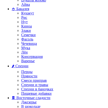
Цукаты яблоко
Айва
🍚 Бакалея
Кунжут
Рис
Нут
Киноа
Злаки
Семечки
Фасоль
Чечевица
Мука
Лён
Консервация
Варенье
🌶️ Специи
Перцы
Пряности
Смеси приправ
Специи и травы
Специи в баночках
Пищевые добавки
🍫 Восточные сладости
Джезерье
В шоколаде