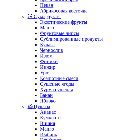
Пекан
Абрикосовая косточка
🍑 Сухофрукты
Экзотические фрукты
Манго
Фруктовые чипсы
Сублимированные продукты
Курага
Чернослив
Изюм
Финики
Инжир
Урюк
Компотные смеси
Сушеные ягоды
Хурма сушеная
Банан
Яблоко
🥝 Цукаты
Ананас
Кумкваты
Вишня
Манго
Имбирь