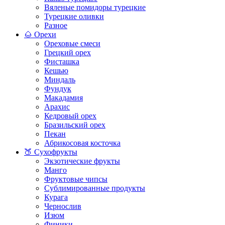
Вяленые помидоры турецкие
Турецкие оливки
Разное
🌰 Орехи
Ореховые смеси
Грецкий орех
Фисташка
Кешью
Миндаль
Фундук
Макадамия
Арахис
Кедровый орех
Бразильский орех
Пекан
Абрикосовая косточка
🍑 Сухофрукты
Экзотические фрукты
Манго
Фруктовые чипсы
Сублимированные продукты
Курага
Чернослив
Изюм
Финики