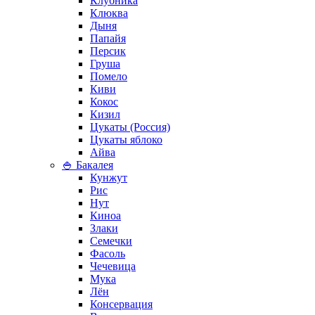
Клубника
Клюква
Дыня
Папайя
Персик
Груша
Помело
Киви
Кокос
Кизил
Цукаты (Россия)
Цукаты яблоко
Айва
🍚 Бакалея
Кунжут
Рис
Нут
Киноа
Злаки
Семечки
Фасоль
Чечевица
Мука
Лён
Консервация