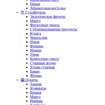
Пекан
Абрикосовая косточка
🍑 Сухофрукты
Экзотические фрукты
Манго
Фруктовые чипсы
Сублимированные продукты
Курага
Чернослив
Изюм
Финики
Инжир
Урюк
Компотные смеси
Сушеные ягоды
Хурма сушеная
Банан
Яблоко
🥝 Цукаты
Ананас
Кумкваты
Вишня
Манго
Имбирь