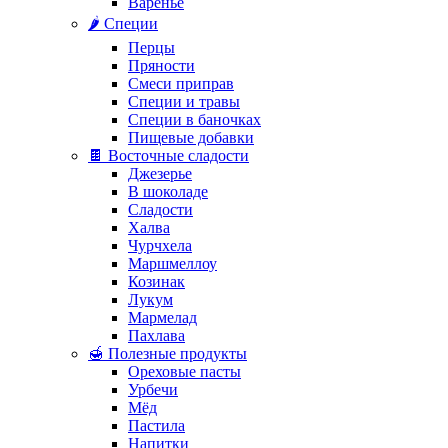
Варенье
🌶️ Специи
Перцы
Пряности
Смеси приправ
Специи и травы
Специи в баночках
Пищевые добавки
🍫 Восточные сладости
Джезерье
В шоколаде
Сладости
Халва
Чурчхела
Маршмеллоу
Козинак
Лукум
Мармелад
Пахлава
🍯 Полезные продукты
Ореховые пасты
Урбечи
Мёд
Пастила
Напитки