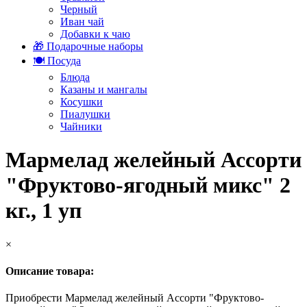
Черный
Иван чай
Добавки к чаю
🎁 Подарочные наборы
🍽️ Посуда
Блюда
Казаны и мангалы
Косушки
Пиалушки
Чайники
Мармелад желейный Ассорти
"Фруктово-ягодный микс" 2
кг., 1 уп
×
Описание товара:
Приобрести Мармелад желейный Ассорти "Фруктово-