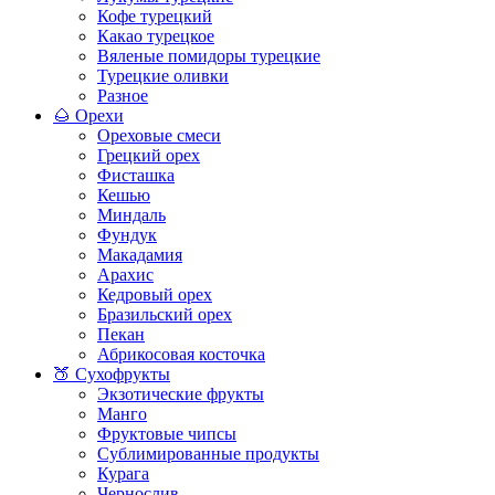
Кофе турецкий
Какао турецкое
Вяленые помидоры турецкие
Турецкие оливки
Разное
🌰 Орехи
Ореховые смеси
Грецкий орех
Фисташка
Кешью
Миндаль
Фундук
Макадамия
Арахис
Кедровый орех
Бразильский орех
Пекан
Абрикосовая косточка
🍑 Сухофрукты
Экзотические фрукты
Манго
Фруктовые чипсы
Сублимированные продукты
Курага
Чернослив