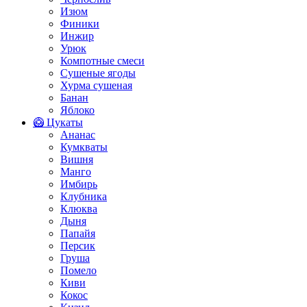
Изюм
Финики
Инжир
Урюк
Компотные смеси
Сушеные ягоды
Хурма сушеная
Банан
Яблоко
🥝 Цукаты
Ананас
Кумкваты
Вишня
Манго
Имбирь
Клубника
Клюква
Дыня
Папайя
Персик
Груша
Помело
Киви
Кокос