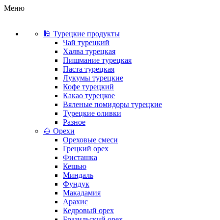
Меню
🕌 Турецкие продукты
Чай турецкий
Халва турецкая
Пишмание турецкая
Паста турецкая
Лукумы турецкие
Кофе турецкий
Какао турецкое
Вяленые помидоры турецкие
Турецкие оливки
Разное
🌰 Орехи
Ореховые смеси
Грецкий орех
Фисташка
Кешью
Миндаль
Фундук
Макадамия
Арахис
Кедровый орех
Бразильский орех