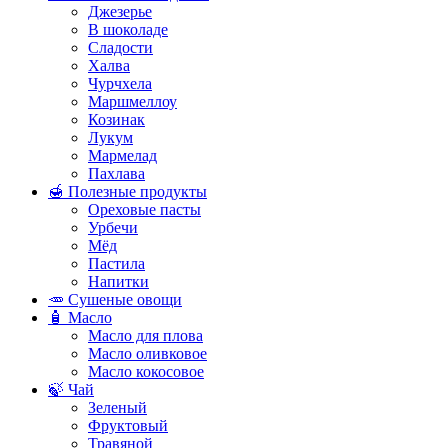
Джезерье
В шоколаде
Сладости
Халва
Чурчхела
Маршмеллоу
Козинак
Лукум
Мармелад
Пахлава
🍯 Полезные продукты
Ореховые пасты
Урбечи
Мёд
Пастила
Напитки
🥕 Сушеные овощи
🧴 Масло
Масло для плова
Масло оливковое
Масло кокосовое
🍃 Чай
Зеленый
Фруктовый
Травяной