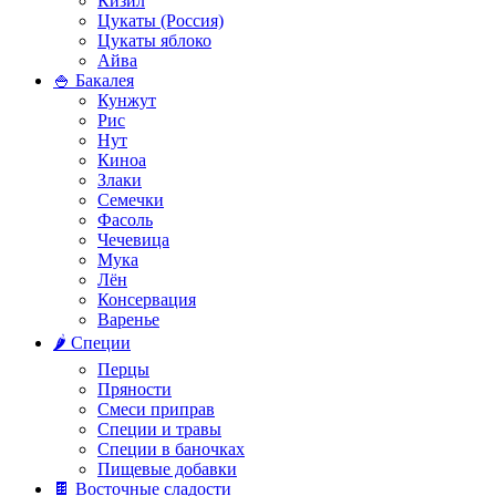
Кизил
Цукаты (Россия)
Цукаты яблоко
Айва
🍚 Бакалея
Кунжут
Рис
Нут
Киноа
Злаки
Семечки
Фасоль
Чечевица
Мука
Лён
Консервация
Варенье
🌶️ Специи
Перцы
Пряности
Смеси приправ
Специи и травы
Специи в баночках
Пищевые добавки
🍫 Восточные сладости