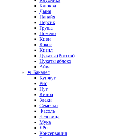
Клубника
Клюква
Дыня
Папайя
Персик
Груша
Помело
Киви
Кокос
Кизил
Цукаты (Россия)
Цукаты яблоко
Айва
🍚 Бакалея
Кунжут
Рис
Нут
Киноа
Злаки
Семечки
Фасоль
Чечевица
Мука
Лён
Консервация