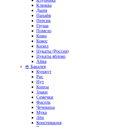
Клубника
Клюква
Дыня
Папайя
Персик
Груша
Помело
Киви
Кокос
Кизил
Цукаты (Россия)
Цукаты яблоко
Айва
🍚 Бакалея
Кунжут
Рис
Нут
Киноа
Злаки
Семечки
Фасоль
Чечевица
Мука
Лён
Консервация