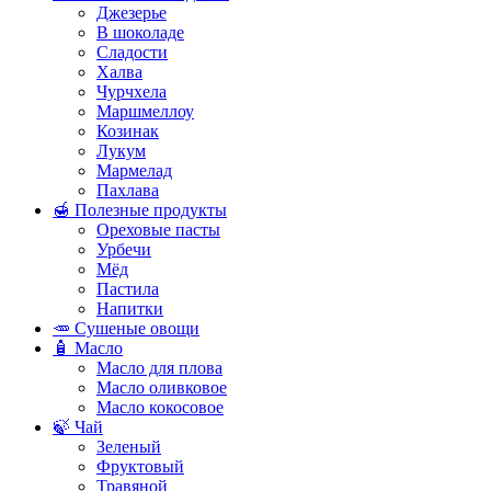
Джезерье
В шоколаде
Сладости
Халва
Чурчхела
Маршмеллоу
Козинак
Лукум
Мармелад
Пахлава
🍯 Полезные продукты
Ореховые пасты
Урбечи
Мёд
Пастила
Напитки
🥕 Сушеные овощи
🧴 Масло
Масло для плова
Масло оливковое
Масло кокосовое
🍃 Чай
Зеленый
Фруктовый
Травяной