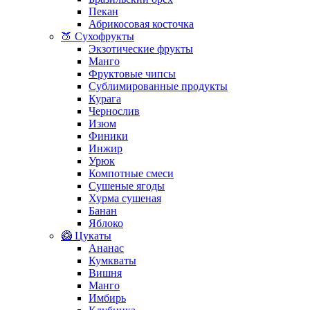
Пекан
Абрикосовая косточка
🍑 Сухофрукты
Экзотические фрукты
Манго
Фруктовые чипсы
Сублимированные продукты
Курага
Чернослив
Изюм
Финики
Инжир
Урюк
Компотные смеси
Сушеные ягоды
Хурма сушеная
Банан
Яблоко
🥝 Цукаты
Ананас
Кумкваты
Вишня
Манго
Имбирь