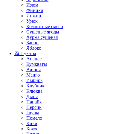
Изюм
Финики
Инжир
Урюк
Компотные смеси
Сушеные ягоды
Хурма сушеная
Банан
Яблоко
🥝 Цукаты
Ананас
Кумкваты
Вишня
Манго
Имбирь
Клубника
Клюква
Дыня
Папайя
Персик
Груша
Помело
Киви
Кокос