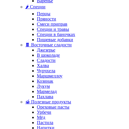
Варенье
🌶️ Специи
Перцы
Пряности
Смеси приправ
Специи и травы
Специи в баночках
Пищевые добавки
🍫 Восточные сладости
Джезерье
В шоколаде
Сладости
Халва
Чурчхела
Маршмеллоу
Козинак
Лукум
Мармелад
Пахлава
🍯 Полезные продукты
Ореховые пасты
Урбечи
Мёд
Пастила
Напитки