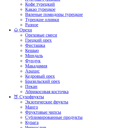
Кофе турецкий
Какао турецкое
Вяленые помидоры турецкие
Турецкие оливки
Разное
🌰 Орехи
Ореховые смеси
Грецкий орех
Фисташка
Кешью
Миндаль
Фундук
Макадамия
Арахис
Кедровый орех
Бразильский орех
Пекан
Абрикосовая косточка
🍑 Сухофрукты
Экзотические фрукты
Манго
Фруктовые чипсы
Сублимированные продукты
Курага
Чернослив