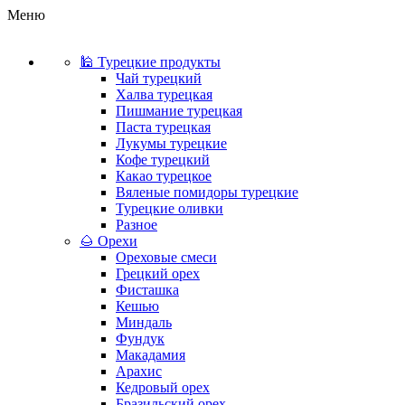
Меню
🕌 Турецкие продукты
Чай турецкий
Халва турецкая
Пишмание турецкая
Паста турецкая
Лукумы турецкие
Кофе турецкий
Какао турецкое
Вяленые помидоры турецкие
Турецкие оливки
Разное
🌰 Орехи
Ореховые смеси
Грецкий орех
Фисташка
Кешью
Миндаль
Фундук
Макадамия
Арахис
Кедровый орех
Бразильский орех