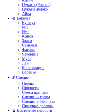
Кизил
Цукаты (Россия)
Цукаты яблоко
Айва
🍚 Бакалея
Кунжут
Рис
Нут
Киноа
Злаки
Семечки
Фасоль
Чечевица
Мука
Лён
Консервация
Варенье
🌶️ Специи
Перцы
Пряности
Смеси приправ
Специи и травы
Специи в баночках
Пищевые добавки
🍫 Восточные сладости