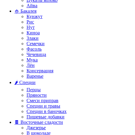
Цукаты яблоко
Айва
🍚 Бакалея
Кунжут
Рис
Нут
Киноа
Злаки
Семечки
Фасоль
Чечевица
Мука
Лён
Консервация
Варенье
🌶️ Специи
Перцы
Пряности
Смеси приправ
Специи и травы
Специи в баночках
Пищевые добавки
🍫 Восточные сладости
Джезерье
В шоколаде