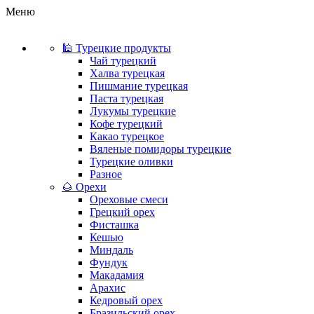
Меню
🕌 Турецкие продукты
Чай турецкий
Халва турецкая
Пишмание турецкая
Паста турецкая
Лукумы турецкие
Кофе турецкий
Какао турецкое
Вяленые помидоры турецкие
Турецкие оливки
Разное
🌰 Орехи
Ореховые смеси
Грецкий орех
Фисташка
Кешью
Миндаль
Фундук
Макадамия
Арахис
Кедровый орех
Бразильский орех