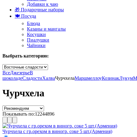
Добавки к чаю
🎁 Подарочные наборы
🍽️ Посуда
Блюда
Казаны и мангалы
Косушки
Пиалушки
Чайники
Выбрать категорию:
Все
Джезерье
В
шоколаде
Сладости
Халва
Чурчхела
Маршмеллоу
Козинак
Лукум
М
Чурчхела
Показывать по:
12
24
48
96
Чурчхела с гр.орехом в виногр. соке 5 шт.(Армения)