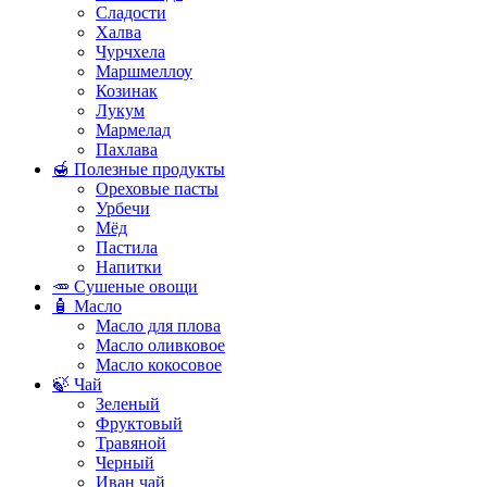
Сладости
Халва
Чурчхела
Маршмеллоу
Козинак
Лукум
Мармелад
Пахлава
🍯 Полезные продукты
Ореховые пасты
Урбечи
Мёд
Пастила
Напитки
🥕 Сушеные овощи
🧴 Масло
Масло для плова
Масло оливковое
Масло кокосовое
🍃 Чай
Зеленый
Фруктовый
Травяной
Черный
Иван чай