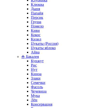
Клубника
Клюква
Дыня
Папайя
Персик
Груша
Помело
Киви
Кокос
Кизил
Цукаты (Россия)
Цукаты яблоко
Айва
🍚 Бакалея
Кунжут
Рис
Нут
Киноа
Злаки
Семечки
Фасоль
Чечевица
Мука
Лён
Консервация