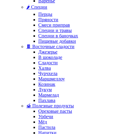
Варенье
🌶️ Специи
Перцы
Пряности
Смеси приправ
Специи и травы
Специи в баночках
Пищевые добавки
🍫 Восточные сладости
Джезерье
В шоколаде
Сладости
Халва
Чурчхела
Маршмеллоу
Козинак
Лукум
Мармелад
Пахлава
🍯 Полезные продукты
Ореховые пасты
Урбечи
Мёд
Пастила
Напитки