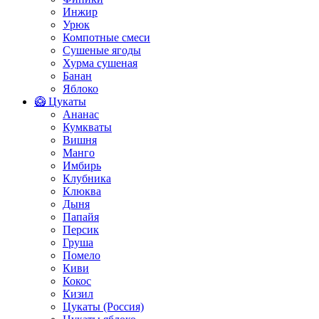
Инжир
Урюк
Компотные смеси
Сушеные ягоды
Хурма сушеная
Банан
Яблоко
🥝 Цукаты
Ананас
Кумкваты
Вишня
Манго
Имбирь
Клубника
Клюква
Дыня
Папайя
Персик
Груша
Помело
Киви
Кокос
Кизил
Цукаты (Россия)