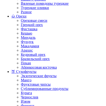
Вяленые помидоры турецкие
Турецкие оливки
Разное
🌰 Орехи
Ореховые смеси
Грецкий орех
Фисташка
Кешью
Миндаль
Фундук
Макадамия
Арахис
Кедровый орех
Бразильский орех
Пекан
Абрикосовая косточка
🍑 Сухофрукты
Экзотические фрукты
Манго
Фруктовые чипсы
Сублимированные продукты
Курага
Чернослив
Изюм
Финики