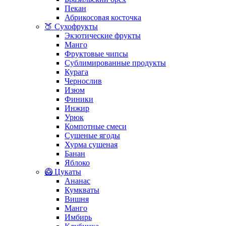
Пекан
Абрикосовая косточка
🍑 Сухофрукты
Экзотические фрукты
Манго
Фруктовые чипсы
Сублимированные продукты
Курага
Чернослив
Изюм
Финики
Инжир
Урюк
Компотные смеси
Сушеные ягоды
Хурма сушеная
Банан
Яблоко
🥝 Цукаты
Ананас
Кумкваты
Вишня
Манго
Имбирь