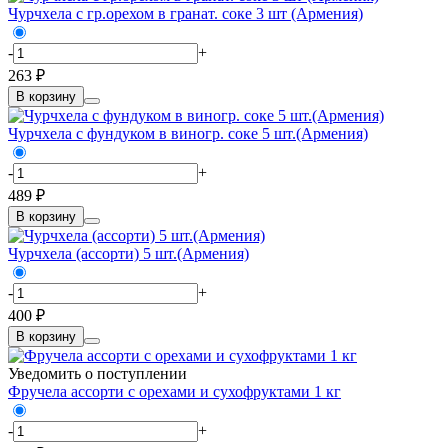
Чурчхела с гр.орехом в гранат. соке 3 шт (Армения)
-
+
263 ₽
В корзину
Чурчхела с фундуком в виногр. соке 5 шт.(Армения)
-
+
489 ₽
В корзину
Чурчхела (ассорти) 5 шт.(Армения)
-
+
400 ₽
В корзину
Уведомить о поступлении
Фручела ассорти с орехами и сухофруктами 1 кг
-
+