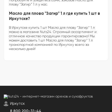
Попробуйте и убедитесь сами, заказав Масло для
плову "Загир" 1 л у нас.
Масло для плова "Загир" 1 л где купить 1 шт в
Иркутске?
В Иркутске купить 1 шт Масло для плову "Загир" 1 л
можно в магазине Nuts24. Огромный ассортимент и
отличное качество продукции гарантировано! Мы
можем доставить 1 шт Масло для плову "Загир" 1 л
транспортной компанией по Иркутску всего за
несколько дней!
Иркутск
8 800 200-31-44