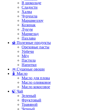
В шоколаде
Сладости
Халва
Чурчхела
Маршмеллоу
Козинак
Лукум
Мармелад
Пахлава
🍯 Полезные продукты
Ореховые пасты
Урбечи
Мёд
Пастила
Напитки
🥕 Сушеные овощи
🧴 Масло
Масло для плова
Масло оливковое
Масло кокосовое
🍃 Чай
Зеленый
Фруктовый
Травяной
Черный