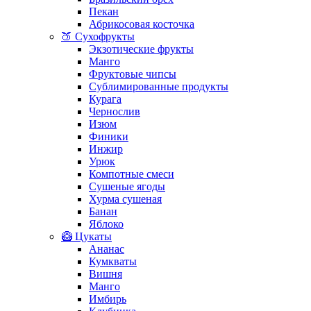
Пекан
Абрикосовая косточка
🍑 Сухофрукты
Экзотические фрукты
Манго
Фруктовые чипсы
Сублимированные продукты
Курага
Чернослив
Изюм
Финики
Инжир
Урюк
Компотные смеси
Сушеные ягоды
Хурма сушеная
Банан
Яблоко
🥝 Цукаты
Ананас
Кумкваты
Вишня
Манго
Имбирь