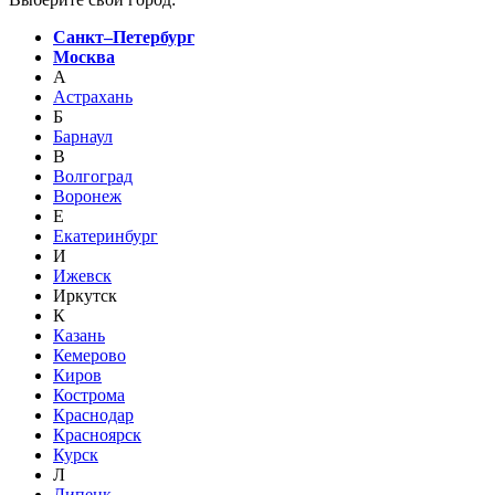
Санкт–Петербург
Москва
А
Астрахань
Б
Барнаул
В
Волгоград
Воронеж
Е
Екатеринбург
И
Ижевск
Иркутск
К
Казань
Кемерово
Киров
Кострома
Краснодар
Красноярск
Курск
Л
Липецк