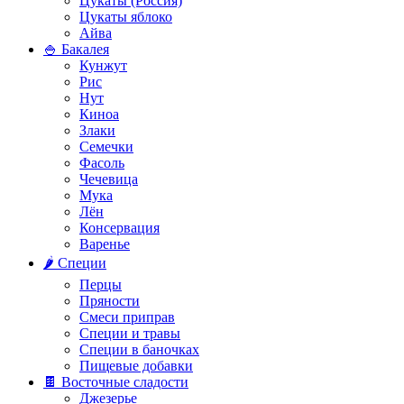
Цукаты (Россия)
Цукаты яблоко
Айва
🍚 Бакалея
Кунжут
Рис
Нут
Киноа
Злаки
Семечки
Фасоль
Чечевица
Мука
Лён
Консервация
Варенье
🌶️ Специи
Перцы
Пряности
Смеси приправ
Специи и травы
Специи в баночках
Пищевые добавки
🍫 Восточные сладости
Джезерье