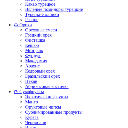
Какао турецкое
Вяленые помидоры турецкие
Турецкие оливки
Разное
🌰 Орехи
Ореховые смеси
Грецкий орех
Фисташка
Кешью
Миндаль
Фундук
Макадамия
Арахис
Кедровый орех
Бразильский орех
Пекан
Абрикосовая косточка
🍑 Сухофрукты
Экзотические фрукты
Манго
Фруктовые чипсы
Сублимированные продукты
Курага
Чернослив
Изюм