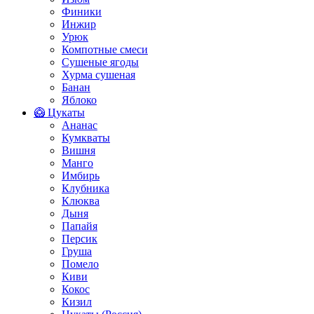
Финики
Инжир
Урюк
Компотные смеси
Сушеные ягоды
Хурма сушеная
Банан
Яблоко
🥝 Цукаты
Ананас
Кумкваты
Вишня
Манго
Имбирь
Клубника
Клюква
Дыня
Папайя
Персик
Груша
Помело
Киви
Кокос
Кизил