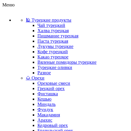
Меню
🕌 Турецкие продукты
Чай турецкий
Халва турецкая
Пишмание турецкая
Паста турецкая
Лукумы турецкие
Кофе турецкий
Какао турецкое
Вяленые помидоры турецкие
Турецкие оливки
Разное
🌰 Орехи
Ореховые смеси
Грецкий орех
Фисташка
Кешью
Миндаль
Фундук
Макадамия
Арахис
Кедровый орех
Бразильский орех