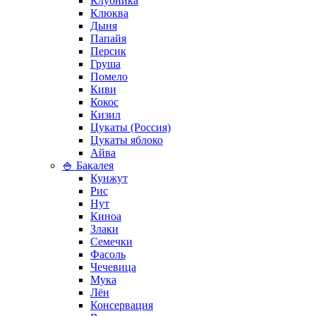
Клубника
Клюква
Дыня
Папайя
Персик
Груша
Помело
Киви
Кокос
Кизил
Цукаты (Россия)
Цукаты яблоко
Айва
🍚 Бакалея
Кунжут
Рис
Нут
Киноа
Злаки
Семечки
Фасоль
Чечевица
Мука
Лён
Консервация