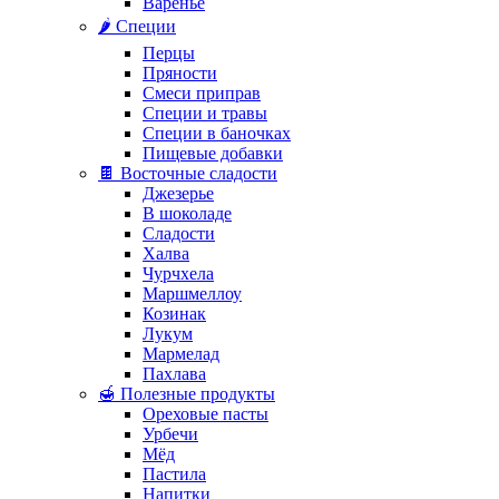
Варенье
🌶️ Специи
Перцы
Пряности
Смеси приправ
Специи и травы
Специи в баночках
Пищевые добавки
🍫 Восточные сладости
Джезерье
В шоколаде
Сладости
Халва
Чурчхела
Маршмеллоу
Козинак
Лукум
Мармелад
Пахлава
🍯 Полезные продукты
Ореховые пасты
Урбечи
Мёд
Пастила
Напитки