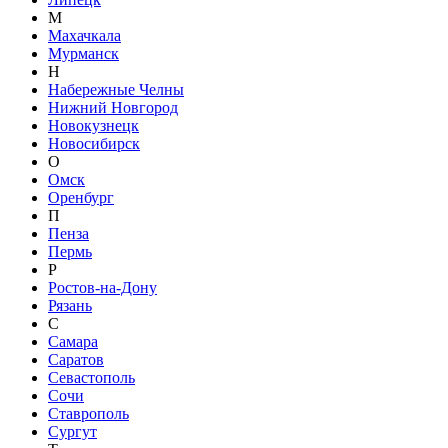
М
Махачкала
Мурманск
Н
Набережные Челны
Нижний Новгород
Новокузнецк
Новосибирск
О
Омск
Оренбург
П
Пенза
Пермь
Р
Ростов-на-Дону
Рязань
С
Самара
Саратов
Севастополь
Сочи
Ставрополь
Сургут