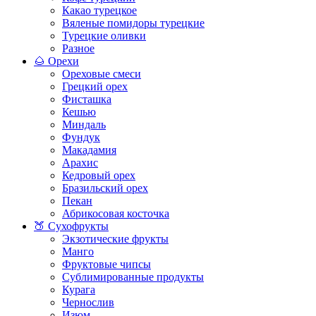
Какао турецкое
Вяленые помидоры турецкие
Турецкие оливки
Разное
🌰 Орехи
Ореховые смеси
Грецкий орех
Фисташка
Кешью
Миндаль
Фундук
Макадамия
Арахис
Кедровый орех
Бразильский орех
Пекан
Абрикосовая косточка
🍑 Сухофрукты
Экзотические фрукты
Манго
Фруктовые чипсы
Сублимированные продукты
Курага
Чернослив
Изюм