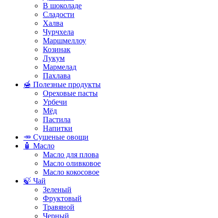
В шоколаде
Сладости
Халва
Чурчхела
Маршмеллоу
Козинак
Лукум
Мармелад
Пахлава
🍯 Полезные продукты
Ореховые пасты
Урбечи
Мёд
Пастила
Напитки
🥕 Сушеные овощи
🧴 Масло
Масло для плова
Масло оливковое
Масло кокосовое
🍃 Чай
Зеленый
Фруктовый
Травяной
Черный