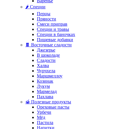
Варенье
🌶️ Специи
Перцы
Пряности
Смеси приправ
Специи и травы
Специи в баночках
Пищевые добавки
🍫 Восточные сладости
Джезерье
В шоколаде
Сладости
Халва
Чурчхела
Маршмеллоу
Козинак
Лукум
Мармелад
Пахлава
🍯 Полезные продукты
Ореховые пасты
Урбечи
Мёд
Пастила
Напитки