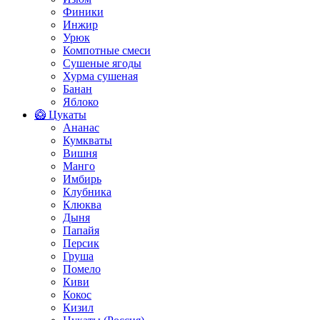
Финики
Инжир
Урюк
Компотные смеси
Сушеные ягоды
Хурма сушеная
Банан
Яблоко
🥝 Цукаты
Ананас
Кумкваты
Вишня
Манго
Имбирь
Клубника
Клюква
Дыня
Папайя
Персик
Груша
Помело
Киви
Кокос
Кизил