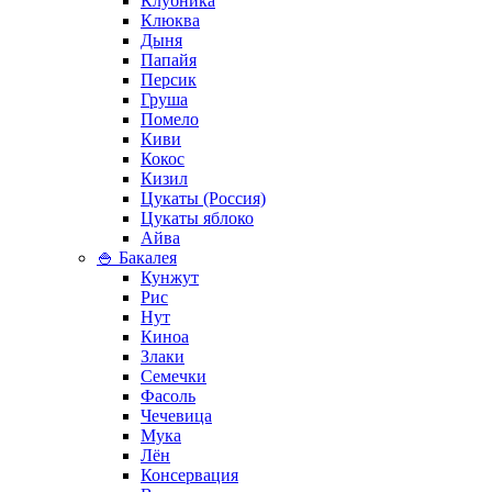
Клубника
Клюква
Дыня
Папайя
Персик
Груша
Помело
Киви
Кокос
Кизил
Цукаты (Россия)
Цукаты яблоко
Айва
🍚 Бакалея
Кунжут
Рис
Нут
Киноа
Злаки
Семечки
Фасоль
Чечевица
Мука
Лён
Консервация