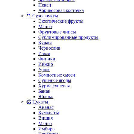
Пекан
Абрикосовая косточка
🍑 Сухофрукты
Экзотические фрукты
Манго
Фруктовые чипсы
Сублимированные продукты
Курага
Чернослив
Изюм
Финики
Инжир
Урюк
Компотные смеси
Сушеные ягоды
Хурма сушеная
Банан
Яблоко
🥝 Цукаты
Ананас
Кумкваты
Вишня
Манго
Имбирь