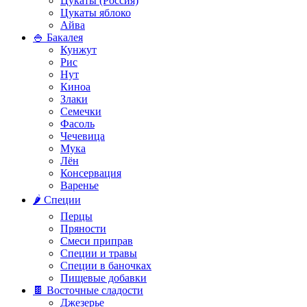
Цукаты (Россия)
Цукаты яблоко
Айва
🍚 Бакалея
Кунжут
Рис
Нут
Киноа
Злаки
Семечки
Фасоль
Чечевица
Мука
Лён
Консервация
Варенье
🌶️ Специи
Перцы
Пряности
Смеси приправ
Специи и травы
Специи в баночках
Пищевые добавки
🍫 Восточные сладости
Джезерье