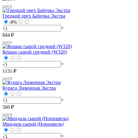
Грецкий орех Бабочка Экстра
-8%
-
+
844 ₽
Кешью сырой средний (W320)
-
+
1131 ₽
Курага Лимонная Экстра
-
+
560 ₽
Миндаль сырой (Нонпарель)
-
+