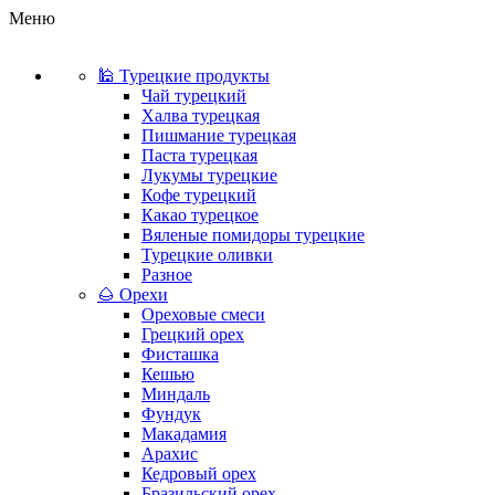
Меню
🕌 Турецкие продукты
Чай турецкий
Халва турецкая
Пишмание турецкая
Паста турецкая
Лукумы турецкие
Кофе турецкий
Какао турецкое
Вяленые помидоры турецкие
Турецкие оливки
Разное
🌰 Орехи
Ореховые смеси
Грецкий орех
Фисташка
Кешью
Миндаль
Фундук
Макадамия
Арахис
Кедровый орех
Бразильский орех