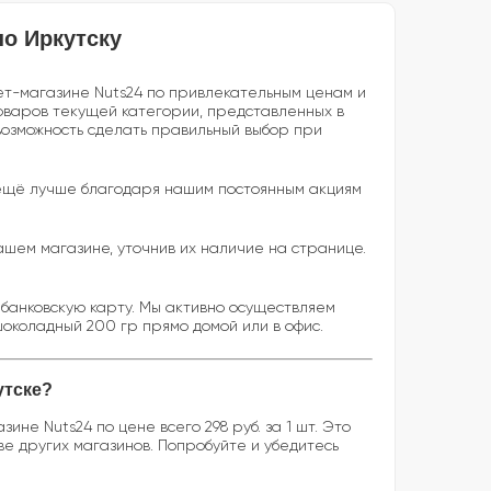
по Иркутску
ет-магазине Nuts24 по привлекательным ценам и
товаров текущей категории, представленных в
 возможность сделать правильный выбор при
ас ещё лучше благодаря нашим постоянным акциям
ашем магазине, уточнив их наличие на странице.
банковскую карту. Мы активно осуществляем
околадный 200 гр прямо домой или в офис.
утске?
не Nuts24 по цене всего 298 руб. за 1 шт. Это
ве других магазинов. Попробуйте и убедитесь