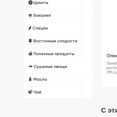
🥝 Цукаты
🍚 Бакалея
🌶️ Специи
🍫 Восточные сладости
🍯 Полезные продукты
Опи
Приоб
🥕 Сушеные овощи
доста
298 ру
🧴 Масло
🍃 Чай
🎁 Подарочные наборы
С эт