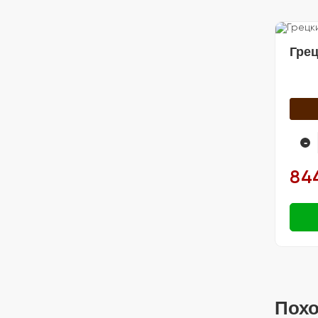
🍽️ Посуда
Грец
-
84
Похо