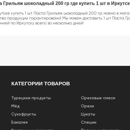
а Грильяж шоколадный 200 гр где купить 1 шт в Иркутс
утске купить 1 шт Паста Грильяж шоколадный 200 гр можно в маг
тво продукции гарантировано! Мы можем доставить 1 шт Паста 
нией по Иркутску всего за несколько дней!
КАТЕГОРИИ ТОВАРОВ
Турецкие продукты
Ореховые смеси
Мёд
Орехи
Сухофрукты
Цукаты
Бакалея
Специи