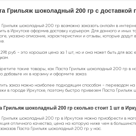
та Грильяж шоколадный 200 гр с доставкой 
 Грильяж шоколадный 200 гр возможно заказать онлайн в интерн
ить в Иркутске оформив доставку курьером. Для данного и иных 
оге, указано описание, характеристики и отзывы, которые дадут
ке.
 298 руб. - это хорошая цена за 1 шт, но и она может быть для в
дкам.
ретите такие товары, как Паста Грильяж шоколадный 200 гр в н
о добавьте их в корзину и оформите заказ.
ить заказ можно наиболее подходящим способом - переводом на 
жи в городе Иркутске, поэтому быстро привезем Паста Грильяж ш
а Грильяж шоколадный 200 гр сколько стоит 1 шт в Ирк
 Грильяж шоколадный 200 гр в Иркутске можно приобрести в магази
кция отличного качества, цена на которую ниже чем в большинст
 заказав Паста Грильяж шоколадный 200 гр у нас.