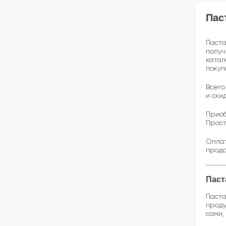
Пас
Паста
получ
катал
покуп
Всего
и ски
Приоб
Прост
Оплат
прода
Паст
Паста
проду
сами,