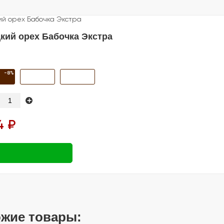
кий орех Бабочка Экстра
-8%
+
4 ₽
жие товары: