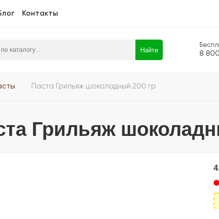
Блог
Контакты
Беспл
Найти
8 80
асты
Паста Грильяж шоколадный 200 гр
ста Грильяж шоколадн
4