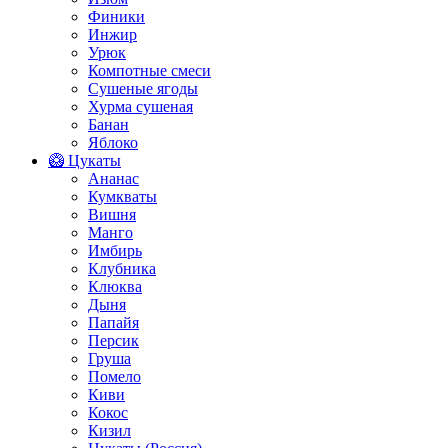
Финики
Инжир
Урюк
Компотные смеси
Сушеные ягоды
Хурма сушеная
Банан
Яблоко
🥝 Цукаты
Ананас
Кумкваты
Вишня
Манго
Имбирь
Клубника
Клюква
Дыня
Папайя
Персик
Груша
Помело
Киви
Кокос
Кизил