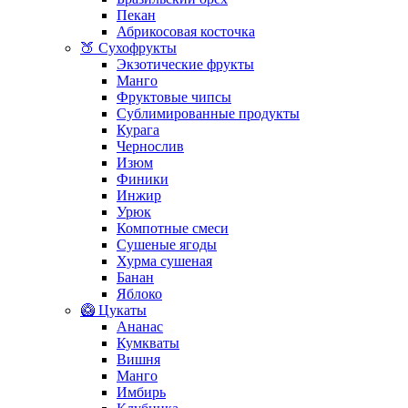
Пекан
Абрикосовая косточка
🍑 Сухофрукты
Экзотические фрукты
Манго
Фруктовые чипсы
Сублимированные продукты
Курага
Чернослив
Изюм
Финики
Инжир
Урюк
Компотные смеси
Сушеные ягоды
Хурма сушеная
Банан
Яблоко
🥝 Цукаты
Ананас
Кумкваты
Вишня
Манго
Имбирь