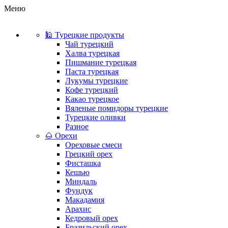
Меню
🕌 Турецкие продукты
Чай турецкий
Халва турецкая
Пишмание турецкая
Паста турецкая
Лукумы турецкие
Кофе турецкий
Какао турецкое
Вяленые помидоры турецкие
Турецкие оливки
Разное
🌰 Орехи
Ореховые смеси
Грецкий орех
Фисташка
Кешью
Миндаль
Фундук
Макадамия
Арахис
Кедровый орех
Бразильский орех