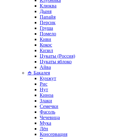
Клубника
Клюква
Дыня
Папайя
Персик
Груша
Помело
Киви
Кокос
Кизил
Цукаты (Россия)
Цукаты яблоко
Айва
🍚 Бакалея
Кунжут
Рис
Нут
Киноа
Злаки
Семечки
Фасоль
Чечевица
Мука
Лён
Консервация