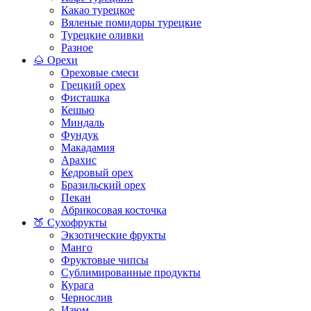
Какао турецкое
Вяленые помидоры турецкие
Турецкие оливки
Разное
🌰 Орехи
Ореховые смеси
Грецкий орех
Фисташка
Кешью
Миндаль
Фундук
Макадамия
Арахис
Кедровый орех
Бразильский орех
Пекан
Абрикосовая косточка
🍑 Сухофрукты
Экзотические фрукты
Манго
Фруктовые чипсы
Сублимированные продукты
Курага
Чернослив
Изюм