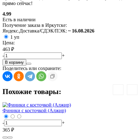
прямо сейчас!
4.99
Есть в наличии
Получение заказа в Иркутске:
Яндекс.Доставка/СДЭК/ПЭК:
~ 16.08.2026
1 уп
Цена:
463 ₽
-
+
В корзину
Поделитесь или сохраните:
Похожие товары:
Финики с косточкой (Алжир)
Ф
-
+
-
365 ₽
3