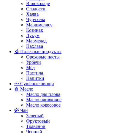
В шоколаде
Сладости
Халва
Чурчхела
Маршмеллоу
Козинак
Лукум
Мармелад
Пахлава
🍯 Полезные продукты
Ореховые пасты
Урбечи
Мёд
Пастила
Напитки
🥕 Сушеные овощи
🧴 Масло
Масло для плова
Масло оливковое
Масло кокосовое
🍃 Чай
Зеленый
Фруктовый
Травяной
Черный