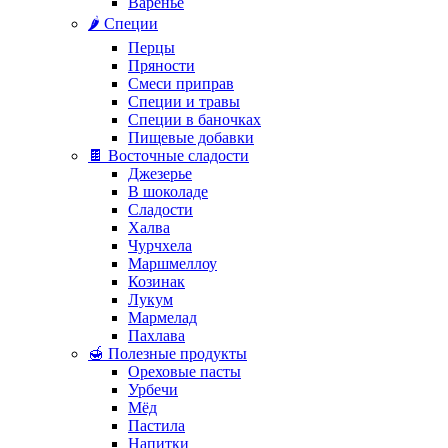
Варенье
🌶️ Специи
Перцы
Пряности
Смеси приправ
Специи и травы
Специи в баночках
Пищевые добавки
🍫 Восточные сладости
Джезерье
В шоколаде
Сладости
Халва
Чурчхела
Маршмеллоу
Козинак
Лукум
Мармелад
Пахлава
🍯 Полезные продукты
Ореховые пасты
Урбечи
Мёд
Пастила
Напитки