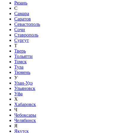
Рязань
С
Самара
Саратов
Севастополь
Сочи
Ставрополь
Сургут
Т
Тверь
Тольятти
Томск
Тула
Тюмень
У
Улан-Удэ
Ульяновск
Уфа
Х
Хабаровск
Ч
Чебоксары
Челябинск
Я
Якутск