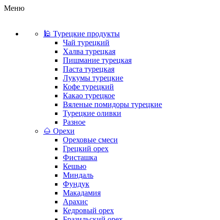
Меню
🕌 Турецкие продукты
Чай турецкий
Халва турецкая
Пишмание турецкая
Паста турецкая
Лукумы турецкие
Кофе турецкий
Какао турецкое
Вяленые помидоры турецкие
Турецкие оливки
Разное
🌰 Орехи
Ореховые смеси
Грецкий орех
Фисташка
Кешью
Миндаль
Фундук
Макадамия
Арахис
Кедровый орех
Бразильский орех