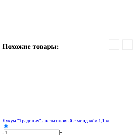
-
1
Похожие товары:
Лукум "Традиция" апельсиновый с миндалём 1,1 кг
Л
-
+
-