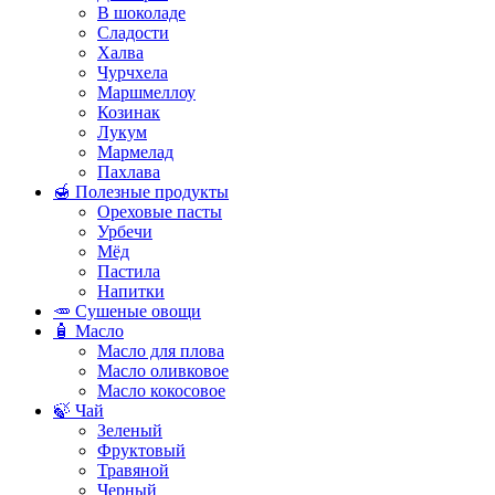
В шоколаде
Сладости
Халва
Чурчхела
Маршмеллоу
Козинак
Лукум
Мармелад
Пахлава
🍯 Полезные продукты
Ореховые пасты
Урбечи
Мёд
Пастила
Напитки
🥕 Сушеные овощи
🧴 Масло
Масло для плова
Масло оливковое
Масло кокосовое
🍃 Чай
Зеленый
Фруктовый
Травяной
Черный