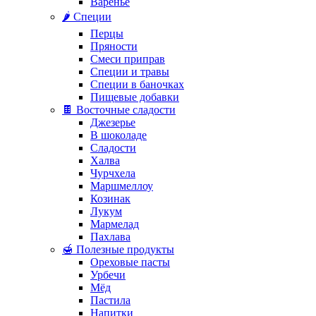
Варенье
🌶️ Специи
Перцы
Пряности
Смеси приправ
Специи и травы
Специи в баночках
Пищевые добавки
🍫 Восточные сладости
Джезерье
В шоколаде
Сладости
Халва
Чурчхела
Маршмеллоу
Козинак
Лукум
Мармелад
Пахлава
🍯 Полезные продукты
Ореховые пасты
Урбечи
Мёд
Пастила
Напитки