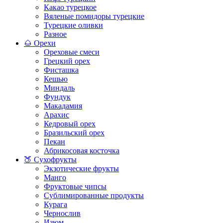
Какао турецкое
Вяленые помидоры турецкие
Турецкие оливки
Разное
🌰 Орехи
Ореховые смеси
Грецкий орех
Фисташка
Кешью
Миндаль
Фундук
Макадамия
Арахис
Кедровый орех
Бразильский орех
Пекан
Абрикосовая косточка
🍑 Сухофрукты
Экзотические фрукты
Манго
Фруктовые чипсы
Сублимированные продукты
Курага
Чернослив
Изюм