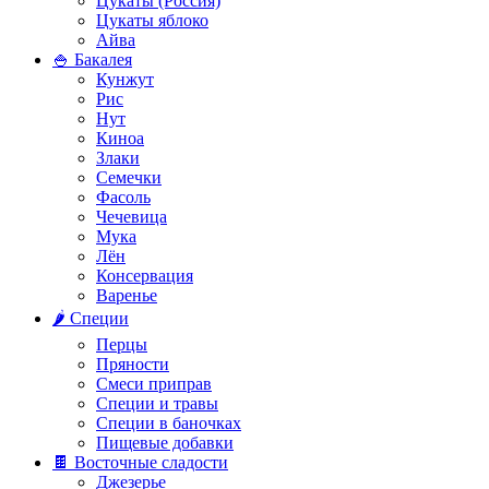
Цукаты (Россия)
Цукаты яблоко
Айва
🍚 Бакалея
Кунжут
Рис
Нут
Киноа
Злаки
Семечки
Фасоль
Чечевица
Мука
Лён
Консервация
Варенье
🌶️ Специи
Перцы
Пряности
Смеси приправ
Специи и травы
Специи в баночках
Пищевые добавки
🍫 Восточные сладости
Джезерье