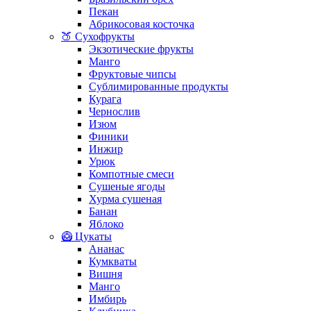
Пекан
Абрикосовая косточка
🍑 Сухофрукты
Экзотические фрукты
Манго
Фруктовые чипсы
Сублимированные продукты
Курага
Чернослив
Изюм
Финики
Инжир
Урюк
Компотные смеси
Сушеные ягоды
Хурма сушеная
Банан
Яблоко
🥝 Цукаты
Ананас
Кумкваты
Вишня
Манго
Имбирь