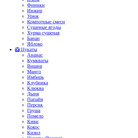
Финики
Инжир
Урюк
Компотные смеси
Сушеные ягоды
Хурма сушеная
Банан
Яблоко
🥝 Цукаты
Ананас
Кумкваты
Вишня
Манго
Имбирь
Клубника
Клюква
Дыня
Папайя
Персик
Груша
Помело
Киви
Кокос
Кизил