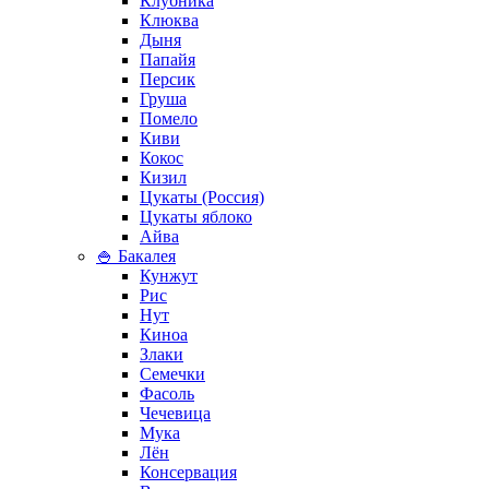
Клубника
Клюква
Дыня
Папайя
Персик
Груша
Помело
Киви
Кокос
Кизил
Цукаты (Россия)
Цукаты яблоко
Айва
🍚 Бакалея
Кунжут
Рис
Нут
Киноа
Злаки
Семечки
Фасоль
Чечевица
Мука
Лён
Консервация