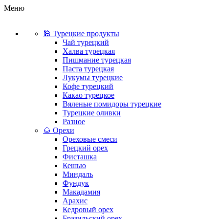
Меню
🕌 Турецкие продукты
Чай турецкий
Халва турецкая
Пишмание турецкая
Паста турецкая
Лукумы турецкие
Кофе турецкий
Какао турецкое
Вяленые помидоры турецкие
Турецкие оливки
Разное
🌰 Орехи
Ореховые смеси
Грецкий орех
Фисташка
Кешью
Миндаль
Фундук
Макадамия
Арахис
Кедровый орех
Бразильский орех