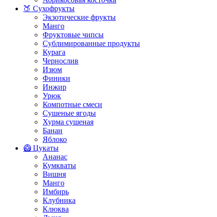
🍑 Сухофрукты
Экзотические фрукты
Манго
Фруктовые чипсы
Сублимированные продукты
Курага
Чернослив
Изюм
Финики
Инжир
Урюк
Компотные смеси
Сушеные ягоды
Хурма сушеная
Банан
Яблоко
🥝 Цукаты
Ананас
Кумкваты
Вишня
Манго
Имбирь
Клубника
Клюква