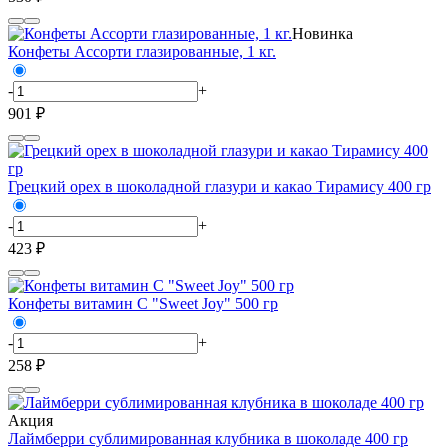
Новинка
Конфеты Ассорти глазированные, 1 кг.
-
+
901 ₽
Грецкий орех в шоколадной глазури и какао Тирамису 400 гр
-
+
423 ₽
Конфеты витамин С "Sweet Joy" 500 гр
-
+
258 ₽
Акция
Лаймберри сублимированная клубника в шоколаде 400 гр