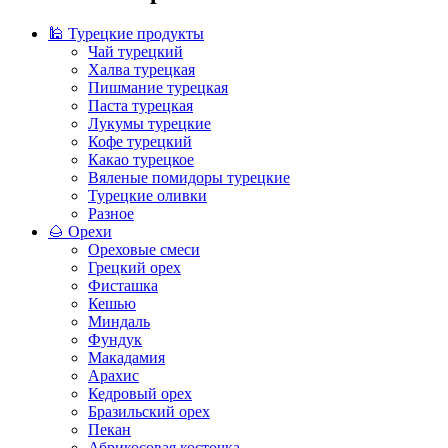
🕌 Турецкие продукты
Чай турецкий
Халва турецкая
Пишмание турецкая
Паста турецкая
Лукумы турецкие
Кофе турецкий
Какао турецкое
Вяленые помидоры турецкие
Турецкие оливки
Разное
🌰 Орехи
Ореховые смеси
Грецкий орех
Фисташка
Кешью
Миндаль
Фундук
Макадамия
Арахис
Кедровый орех
Бразильский орех
Пекан
Абрикосовая косточка