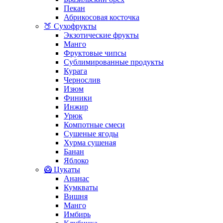
Пекан
Абрикосовая косточка
🍑 Сухофрукты
Экзотические фрукты
Манго
Фруктовые чипсы
Сублимированные продукты
Курага
Чернослив
Изюм
Финики
Инжир
Урюк
Компотные смеси
Сушеные ягоды
Хурма сушеная
Банан
Яблоко
🥝 Цукаты
Ананас
Кумкваты
Вишня
Манго
Имбирь