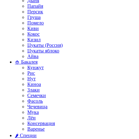
Дыня
Папайя
Персик
Груша
Помело
Киви
Кокос
Кизил
Цукаты (Россия)
Цукаты яблоко
Айва
🍚 Бакалея
Кунжут
Рис
Нут
Киноа
Злаки
Семечки
Фасоль
Чечевица
Мука
Лён
Консервация
Варенье
🌶️ Специи