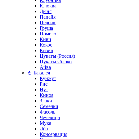
Клубника
Клюква
Дыня
Папайя
Персик
Груша
Помело
Киви
Кокос
Кизил
Цукаты (Россия)
Цукаты яблоко
Айва
🍚 Бакалея
Кунжут
Рис
Нут
Киноа
Злаки
Семечки
Фасоль
Чечевица
Мука
Лён
Консервация