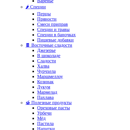
Варенье
🌶️ Специи
Перцы
Пряности
Смеси приправ
Специи и травы
Специи в баночках
Пищевые добавки
🍫 Восточные сладости
Джезерье
В шоколаде
Сладости
Халва
Чурчхела
Маршмеллоу
Козинак
Лукум
Мармелад
Пахлава
🍯 Полезные продукты
Ореховые пасты
Урбечи
Мёд
Пастила
Напитки