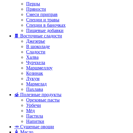
Перцы
Пряности
Смеси приправ
Специи и травы
Специи в баночках
Пищевые добавки
🍫 Восточные сладости
Джезерье
В шоколаде
Сладости
Халва
Чурчхела
Маршмеллоу
Козинак
Лукум
Мармелад
Пахлава
🍯 Полезные продукты
Ореховые пасты
Урбечи
Мёд
Пастила
Напитки
🥕 Сушеные овощи
🧴 Масло